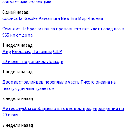
совместную коллекцию
6 дней назад
Coca-Cola
Kosuke Kawamura
New Era
Мир
Япония
Семья из Небраски нашла пропавшего пять лет назад пса в
965 км от дома
1 неделя назад
Мир
Небраска
Питомцы
США
29 июля – под знаком Лошади
1 неделя назад
Двое австралийцев переплыли часть Тихого океана на
плоту с дачным туалетом
2 недели назад
Метеослужбы сообщили о штормовом предупреждении на
20 июля
3 недели назад