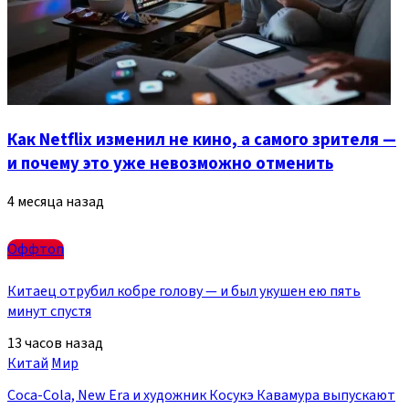
Как Netflix изменил не кино, а самого зрителя —
и почему это уже невозможно отменить
4 месяца назад
Оффтоп
Китаец отрубил кобре голову — и был укушен ею пять
минут спустя
13 часов назад
Китай
Мир
Coca-Cola, New Era и художник Косукэ Кавамура выпускают