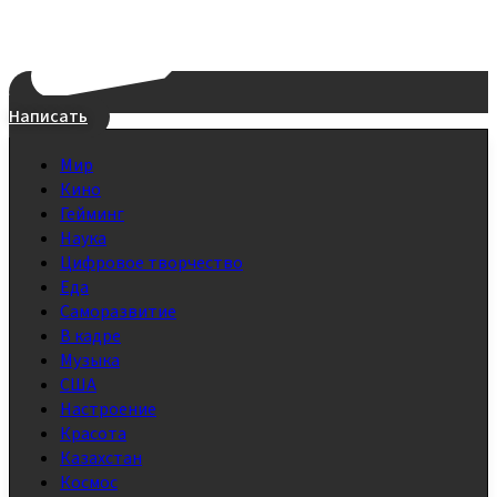
Написать
Мир
Кино
Гейминг
Наука
Цифровое творчество
Еда
Саморазвитие
В кадре
Музыка
США
Настроение
Красота
Казахстан
Космос