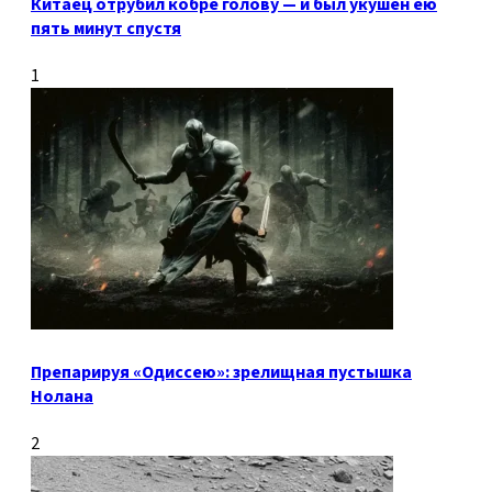
Китаец отрубил кобре голову — и был укушен ею
пять минут спустя
1
Препарируя «Одиссею»: зрелищная пустышка
Нолана
2