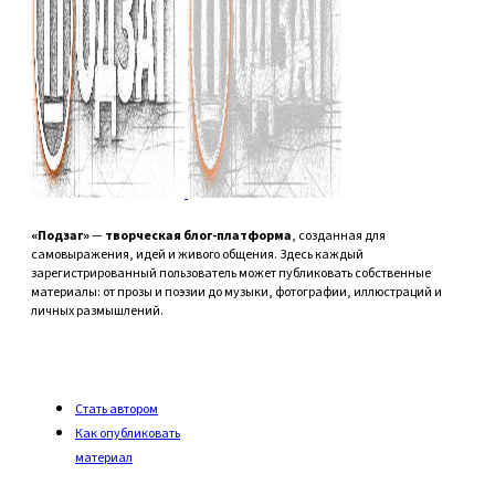
«Подзаг»
—
творческая блог-платформа
, созданная для
самовыражения, идей и живого общения. Здесь каждый
зарегистрированный пользователь может публиковать собственные
материалы: от прозы и поэзии до музыки, фотографии, иллюстраций и
личных размышлений.
Стать автором
Как опубликовать
материал