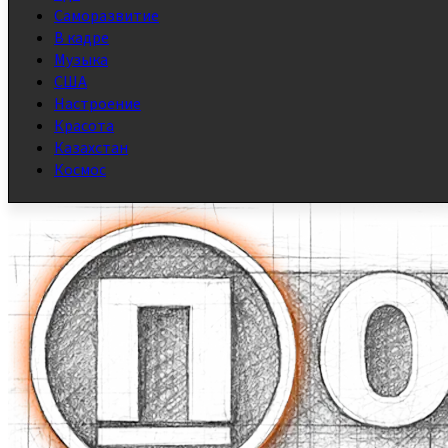
Саморазвитие
В кадре
Музыка
США
Настроение
Красота
Казахстан
Космос