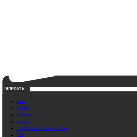
Написать
Мир
Кино
Гейминг
Наука
Цифровое творчество
Еда