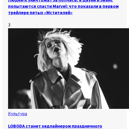
попытаются спасти Marvel: что показали в первом
трейлере пятых «Мстителей»
3
Культура
LOBODA станет хедлайнером праздничного