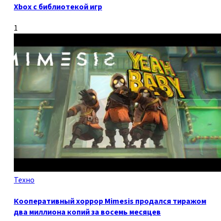
Xbox с библиотекой игр
1
Техно
Кооперативный хоррор Mimesis продался тиражом
два миллиона копий за восемь месяцев