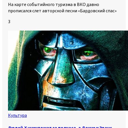
На карте событийного туризма в ВКО давно
прописался слет авторской песни «Бардовский спас»
3
Культура
Людей-Х уничтожат за полчаса, а Дауни и Эванс