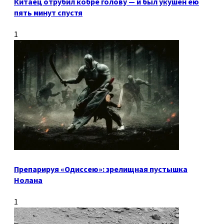
Китаец отрубил кобре голову — и был укушен ею
пять минут спустя
1
Препарируя «Одиссею»: зрелищная пустышка
Нолана
1