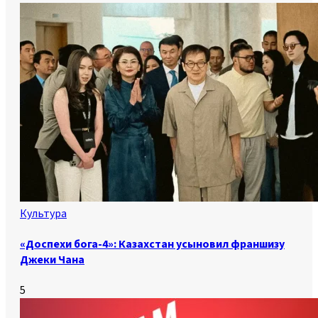
Культура
«Доспехи бога-4»: Казахстан усыновил франшизу
Джеки Чана
5