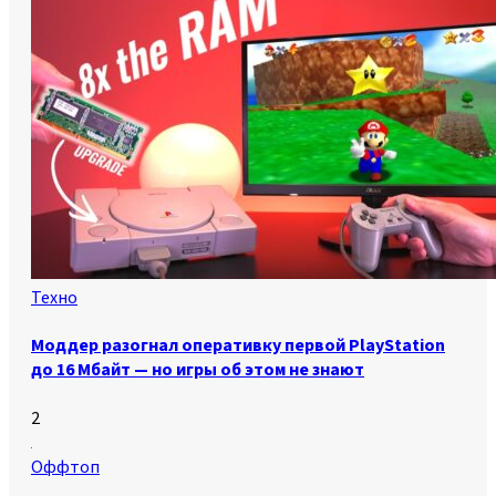
Техно
Моддер разогнал оперативку первой PlayStation
до 16 Мбайт — но игры об этом не знают
2
Оффтоп