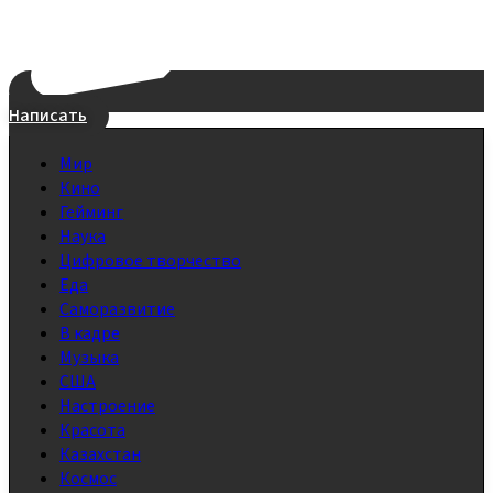
Написать
Мир
Кино
Гейминг
Наука
Цифровое творчество
Еда
Саморазвитие
В кадре
Музыка
США
Настроение
Красота
Казахстан
Космос