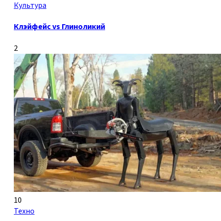
Культура
Клэйфейс vs Глиноликий
2
10
Техно