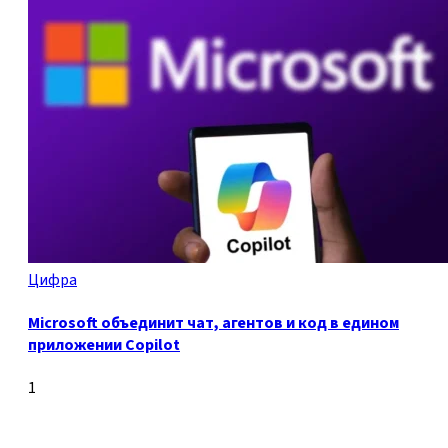
Цифра
Microsoft объединит чат, агентов и код в едином
приложении Copilot
1