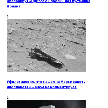
Препарируя «Одиссею»: зрелищная пустышка
Нолана
1
Уфолог заявил, что нашел на Марсе ракету
инопланетян — NASA не комментирует
1