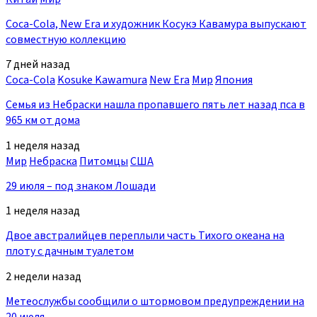
Coca-Cola, New Era и художник Косукэ Кавамура выпускают
совместную коллекцию
7 дней назад
Coca-Cola
Kosuke Kawamura
New Era
Мир
Япония
Семья из Небраски нашла пропавшего пять лет назад пса в
965 км от дома
1 неделя назад
Мир
Небраска
Питомцы
США
29 июля – под знаком Лошади
1 неделя назад
Двое австралийцев переплыли часть Тихого океана на
плоту с дачным туалетом
2 недели назад
Метеослужбы сообщили о штормовом предупреждении на
20 июля