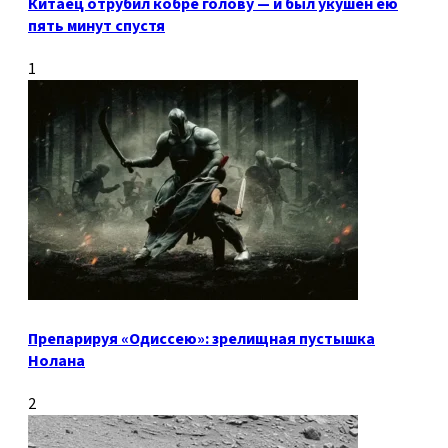
Китаец отрубил кобре голову — и был укушен ею
пять минут спустя
1
Препарируя «Одиссею»: зрелищная пустышка
Нолана
2