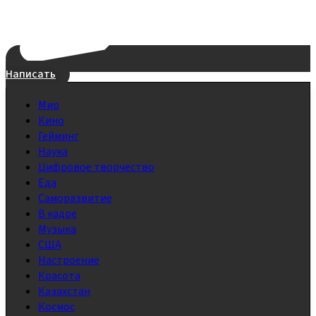
Написать
Мир
Кино
Гейминг
Наука
Цифровое творчество
Еда
Саморазвитие
В кадре
Музыка
США
Настроение
Красота
Казахстан
Космос