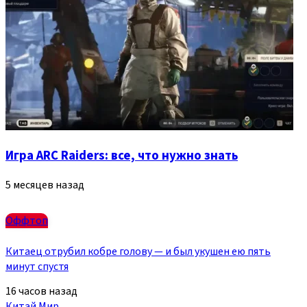
Игра ARC Raiders: все, что нужно знать
5 месяцев назад
Оффтоп
Китаец отрубил кобре голову — и был укушен ею пять
минут спустя
16 часов назад
Китай
Мир