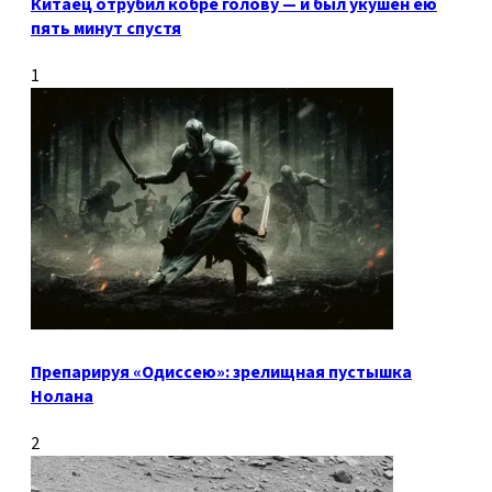
Китаец отрубил кобре голову — и был укушен ею
пять минут спустя
1
Препарируя «Одиссею»: зрелищная пустышка
Нолана
2