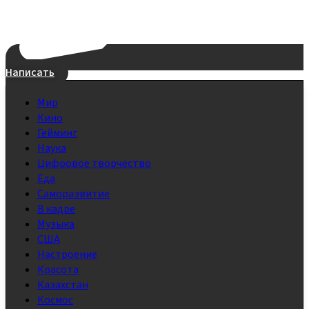
Написать
Мир
Кино
Гейминг
Наука
Цифровое творчество
Еда
Саморазвитие
В кадре
Музыка
США
Настроение
Красота
Казахстан
Космос