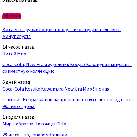
Оффтоп
Китаец отрубил кобре голову — и был укушен ею пять
минут спустя
14 часов назад
Китай
Мир
Coca-Cola, New Era и художник Косукэ Кавамура выпускают
совместную коллекцию
6 дней назад
Coca-Cola
Kosuke Kawamura
New Era
Мир
Япония
Семья из Небраски нашла пропавшего пять лет назад пса в
965 км от дома
1 неделя назад
Мир
Небраска
Питомцы
США
29 июля – под знаком Лошади