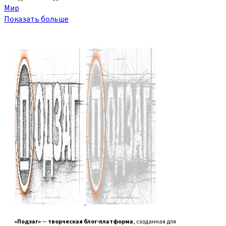
Мир
Показать больше
«Подзаг»
—
творческая блог-платформа
, созданная для