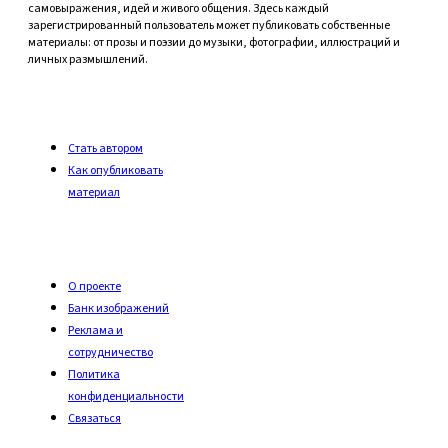
самовыражения, идей и живого общения. Здесь каждый
зарегистрированный пользователь может публиковать собственные
материалы: от прозы и поэзии до музыки, фотографии, иллюстраций и
личных размышлений.
Стать автором
Как опубликовать
материал
О проекте
Банк изображений
Реклама и
сотрудничество
Политика
конфиденциальности
Связаться