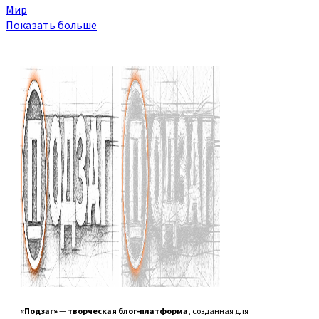
Мир
Показать больше
«Подзаг»
—
творческая блог-платформа
, созданная для