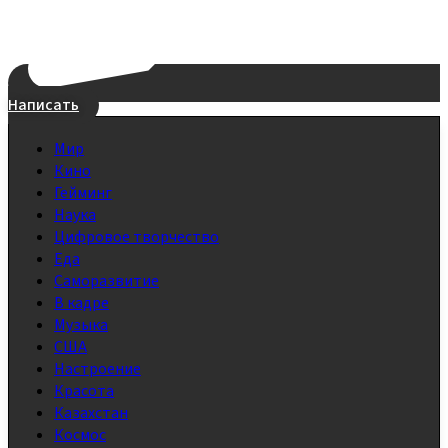
Написать
Мир
Кино
Гейминг
Наука
Цифровое творчество
Еда
Саморазвитие
В кадре
Музыка
США
Настроение
Красота
Казахстан
Космос