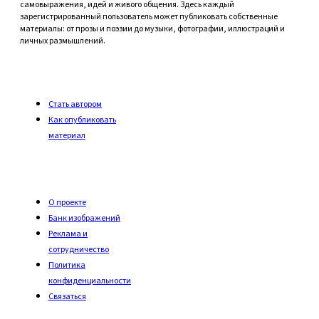
самовыражения, идей и живого общения. Здесь каждый
зарегистрированный пользователь может публиковать собственные
материалы: от прозы и поэзии до музыки, фотографии, иллюстраций и
личных размышлений.
Стать автором
Как опубликовать
материал
О проекте
Банк изображений
Реклама и
сотрудничество
Политика
конфиденциальности
Связаться