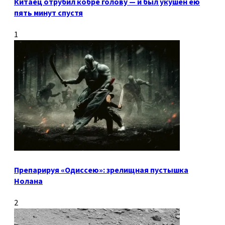
Китаец отрубил кобре голову — и был укушен ею
пять минут спустя
1
Препарируя «Одиссею»: зрелищная пустышка
Нолана
2