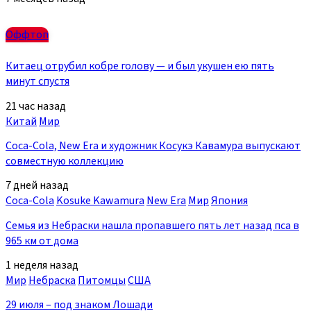
Оффтоп
Китаец отрубил кобре голову — и был укушен ею пять
минут спустя
21 час назад
Китай
Мир
Coca-Cola, New Era и художник Косукэ Кавамура выпускают
совместную коллекцию
7 дней назад
Coca-Cola
Kosuke Kawamura
New Era
Мир
Япония
Семья из Небраски нашла пропавшего пять лет назад пса в
965 км от дома
1 неделя назад
Мир
Небраска
Питомцы
США
29 июля – под знаком Лошади