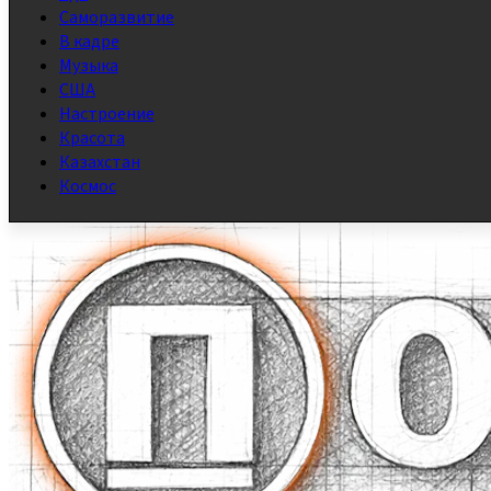
Саморазвитие
В кадре
Музыка
США
Настроение
Красота
Казахстан
Космос