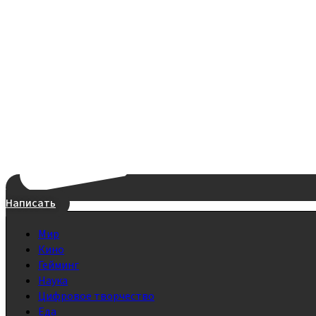
Написать
Мир
Кино
Гейминг
Наука
Цифровое творчество
Еда