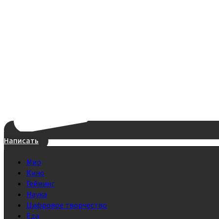
Написать
Мир
Кино
Гейминг
Наука
Цифровое творчество
Еда