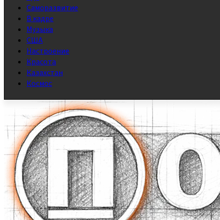
Саморазвитие
В кадре
Музыка
США
Настроение
Красота
Казахстан
Космос