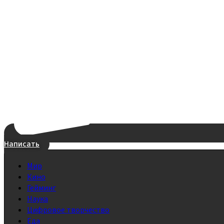
Написать
Мир
Кино
Гейминг
Наука
Цифровое творчество
Еда