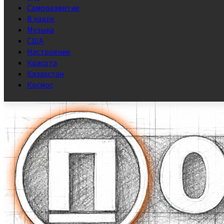
Саморазвитие
В кадре
Музыка
США
Настроение
Красота
Казахстан
Космос