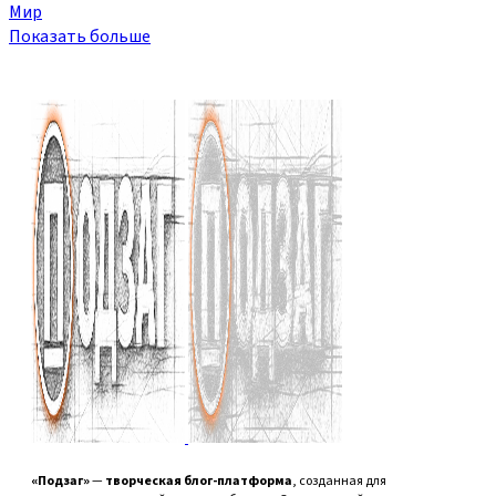
Мир
Показать больше
«Подзаг»
—
творческая блог-платформа
, созданная для