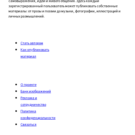
самовыражения, идей и живого общения. Здесь каждый
зарегистрированный пользователь может публиковать собственные
материалы: от прозы и поэзии до музыки, фотографии, иллюстраций и
личных размышлений.
Стать автором
Как опубликовать
материал
О проекте
Банк изображений
Реклама и
сотрудничество
Политика
конфиденциальности
Связаться