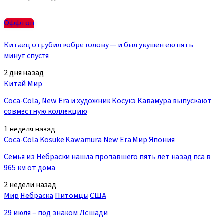
Оффтоп
Китаец отрубил кобре голову — и был укушен ею пять
минут спустя
2 дня назад
Китай
Мир
Coca-Cola, New Era и художник Косукэ Кавамура выпускают
совместную коллекцию
1 неделя назад
Coca-Cola
Kosuke Kawamura
New Era
Мир
Япония
Семья из Небраски нашла пропавшего пять лет назад пса в
965 км от дома
2 недели назад
Мир
Небраска
Питомцы
США
29 июля – под знаком Лошади