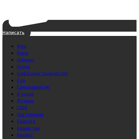
Написать
Мир
Кино
Гейминг
Наука
Цифровое творчество
Еда
Саморазвитие
В кадре
Музыка
США
Настроение
Красота
Казахстан
Космос