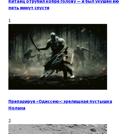
Китаец отрубил кобре голову — и был укушен ею
пять минут спустя
1
Препарируя «Одиссею»: зрелищная пустышка
Нолана
2