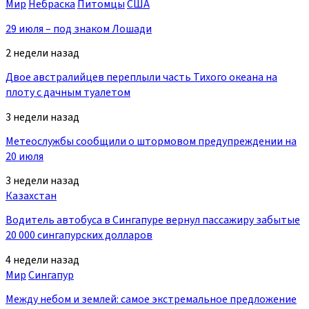
Мир
Небраска
Питомцы
США
29 июля – под знаком Лошади
2 недели назад
Двое австралийцев переплыли часть Тихого океана на
плоту с дачным туалетом
3 недели назад
Метеослужбы сообщили о штормовом предупреждении на
20 июля
3 недели назад
Казахстан
Водитель автобуса в Сингапуре вернул пассажиру забытые
20 000 сингапурских долларов
4 недели назад
Мир
Сингапур
Между небом и землей: самое экстремальное предложение