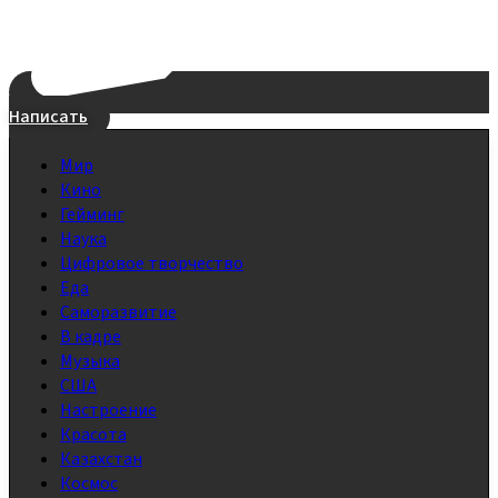
Написать
Мир
Кино
Гейминг
Наука
Цифровое творчество
Еда
Саморазвитие
В кадре
Музыка
США
Настроение
Красота
Казахстан
Космос