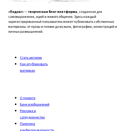
«Подзаг»
—
творческая блог-платформа
, созданная для
самовыражения, идей и живого общения. Здесь каждый
зарегистрированный пользователь может публиковать собственные
материалы: от прозы и поэзии до музыки, фотографии, иллюстраций и
личных размышлений.
Стать автором
Как опубликовать
материал
О проекте
Банк изображений
Реклама и
сотрудничество
Политика
конфиденциальности