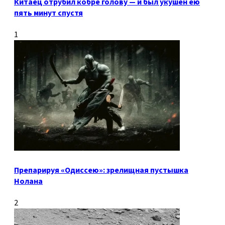
Китаец отрубил кобре голову — и был укушен ею
пять минут спустя
1
Препарируя «Одиссею»: зрелищная пустышка
Нолана
2