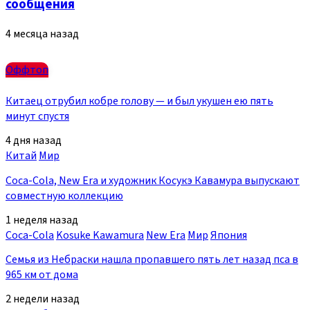
сообщения
4 месяца назад
Оффтоп
Китаец отрубил кобре голову — и был укушен ею пять
минут спустя
4 дня назад
Китай
Мир
Coca-Cola, New Era и художник Косукэ Кавамура выпускают
совместную коллекцию
1 неделя назад
Coca-Cola
Kosuke Kawamura
New Era
Мир
Япония
Семья из Небраски нашла пропавшего пять лет назад пса в
965 км от дома
2 недели назад