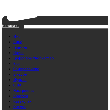
Написать
Мир
Кино
Гейминг
Наука
Цифровое творчество
Еда
Саморазвитие
В кадре
Музыка
США
Настроение
Красота
Казахстан
Космос