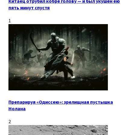
Китаец отрубил кобре голову — и был укушен ею
пять минут спустя
1
Препарируя «Одиссею»: зрелищная пустышка
Нолана
2