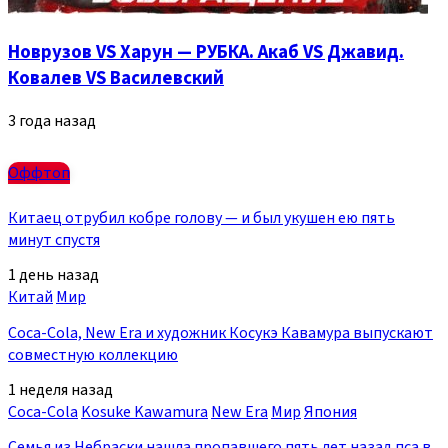
Новрузов VS Харун — РУБКА. Акаб VS Джавид.
Ковалев VS Василевский
3 года назад
Оффтоп
Китаец отрубил кобре голову — и был укушен ею пять
минут спустя
1 день назад
Китай
Мир
Coca-Cola, New Era и художник Косукэ Кавамура выпускают
совместную коллекцию
1 неделя назад
Coca-Cola
Kosuke Kawamura
New Era
Мир
Япония
Семья из Небраски нашла пропавшего пять лет назад пса в