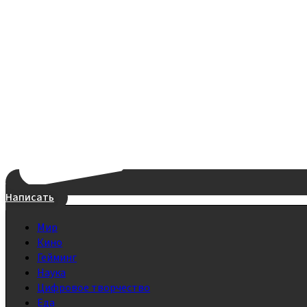
Написать
Мир
Кино
Гейминг
Наука
Цифровое творчество
Еда