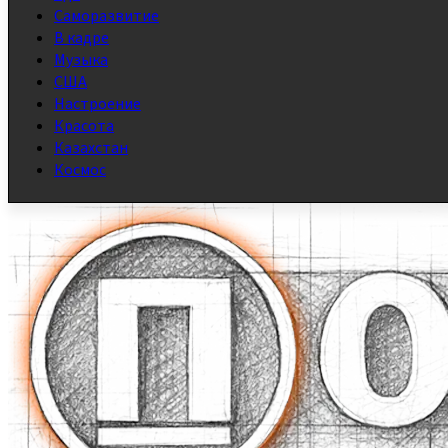
Саморазвитие
В кадре
Музыка
США
Настроение
Красота
Казахстан
Космос