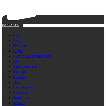
Написать
Мир
Кино
Гейминг
Наука
Цифровое творчество
Еда
Саморазвитие
В кадре
Музыка
США
Настроение
Красота
Казахстан
Космос