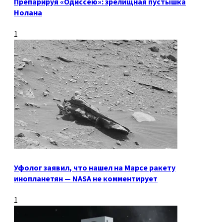
Препарируя «Одиссею»: зрелищная пустышка
Нолана
1
Уфолог заявил, что нашел на Марсе ракету
инопланетян — NASA не комментирует
1