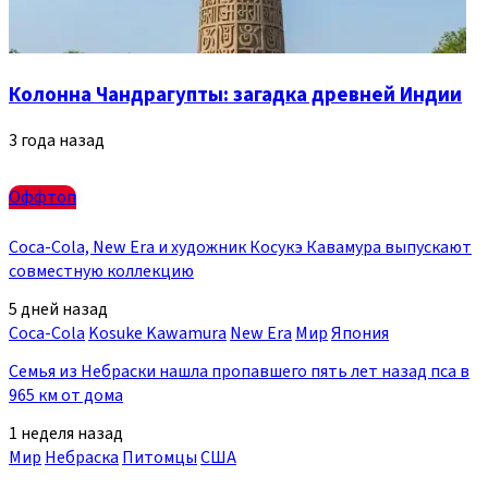
Колонна Чандрагупты: загадка древней Индии
3 года назад
Оффтоп
Coca-Cola, New Era и художник Косукэ Кавамура выпускают
совместную коллекцию
5 дней назад
Coca-Cola
Kosuke Kawamura
New Era
Мир
Япония
Семья из Небраски нашла пропавшего пять лет назад пса в
965 км от дома
1 неделя назад
Мир
Небраска
Питомцы
США