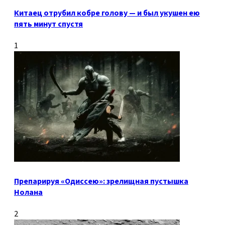
Китаец отрубил кобре голову — и был укушен ею
пять минут спустя
1
Препарируя «Одиссею»: зрелищная пустышка
Нолана
2