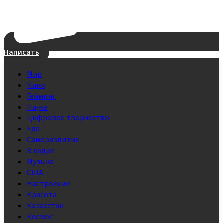
Написать
Мир
Кино
Гейминг
Наука
Цифровое творчество
Еда
Саморазвитие
В кадре
Музыка
США
Настроение
Красота
Казахстан
Космос