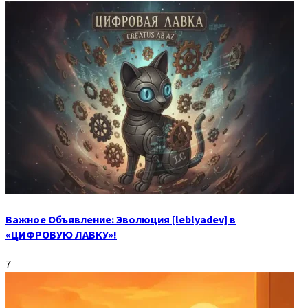
Важное Объявление: Эволюция [leblyadev] в
«ЦИФРОВУЮ ЛАВКУ»!
7