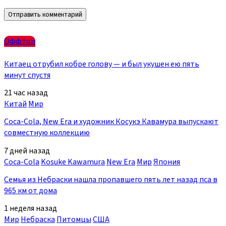
Оффтоп
Китаец отрубил кобре голову — и был укушен ею пять
минут спустя
21 час назад
Китай
Мир
Coca-Cola, New Era и художник Косукэ Кавамура выпускают
совместную коллекцию
7 дней назад
Coca-Cola
Kosuke Kawamura
New Era
Мир
Япония
Семья из Небраски нашла пропавшего пять лет назад пса в
965 км от дома
1 неделя назад
Мир
Небраска
Питомцы
США