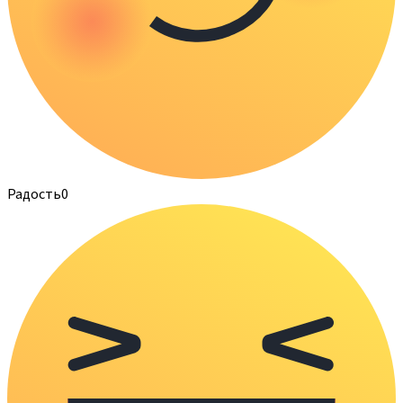
Радость
0