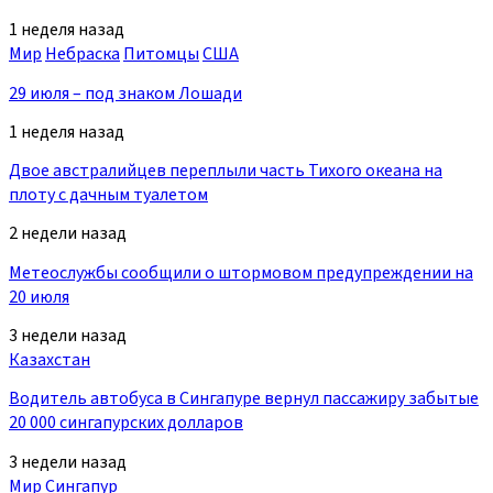
1 неделя назад
Мир
Небраска
Питомцы
США
29 июля – под знаком Лошади
1 неделя назад
Двое австралийцев переплыли часть Тихого океана на
плоту с дачным туалетом
2 недели назад
Метеослужбы сообщили о штормовом предупреждении на
20 июля
3 недели назад
Казахстан
Водитель автобуса в Сингапуре вернул пассажиру забытые
20 000 сингапурских долларов
3 недели назад
Мир
Сингапур