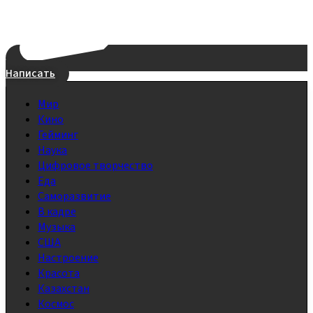
Написать
Мир
Кино
Гейминг
Наука
Цифровое творчество
Еда
Саморазвитие
В кадре
Музыка
США
Настроение
Красота
Казахстан
Космос