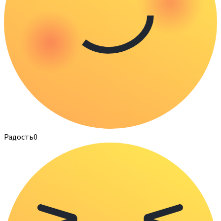
Радость
0