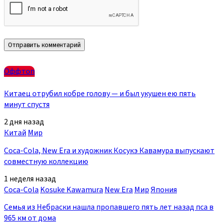
Оффтоп
Китаец отрубил кобре голову — и был укушен ею пять
минут спустя
2 дня назад
Китай
Мир
Coca-Cola, New Era и художник Косукэ Кавамура выпускают
совместную коллекцию
1 неделя назад
Coca-Cola
Kosuke Kawamura
New Era
Мир
Япония
Семья из Небраски нашла пропавшего пять лет назад пса в
965 км от дома