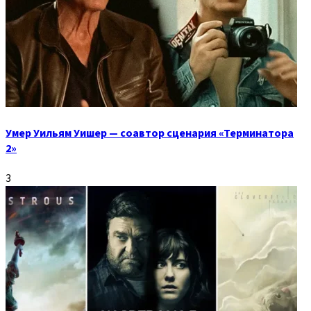
Умер Уильям Уишер — соавтор сценария «Терминатора
2»
3