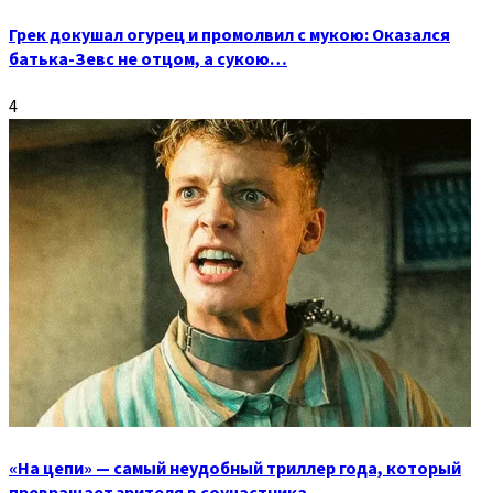
Грек докушал огурец и промолвил с мукою: Оказался
батька-Зевс не отцом, а сукою…
4
«На цепи» — самый неудобный триллер года, который