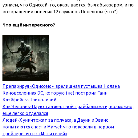
узнаем, что Одиссей-то, оказывается, был абьюзером, и по
возвращении повесил 12 служанок Пенелопы (что?).
Что ещё интересного?
Препарируя «Одиссею»: зрелищная пустышка Нолана
Киновселенная DC, которую (не) построил Ганн
Клэйфейс vs Глиноликий
Как Человек-Паук стал жертвой трайбализма и, возможно,
еще легко отделался
Людей-Х уничтожат за полчаса, а Дауни и Эванс
попытаются спасти Marvel: что показали в первом
трейлере пятых «Мстителей»