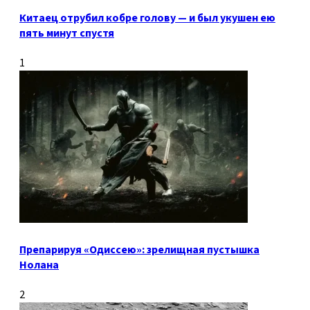
Китаец отрубил кобре голову — и был укушен ею
пять минут спустя
1
Препарируя «Одиссею»: зрелищная пустышка
Нолана
2