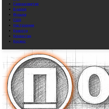
Саморазвитие
В кадре
Музыка
США
Настроение
Красота
Казахстан
Космос