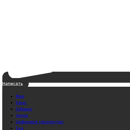
Написать
Мир
Кино
Гейминг
Наука
Цифровое творчество
Еда