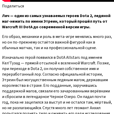
Поделиться
Лич — один из самых узнаваемых героев Dota 2, ледяной
маг-нежить по имени Этреин, который прошёл путь от
Warcraft III DotA до современной версии игры.
Его образ, механики и роль в мета-игре менялись много раз,
но он по‑прежнему остаётся важной фигурой как в
обычных матчах, так и на профессиональной сцене.
Изначально герой появился в DotA Allstars под именем
Кел’Тузад — прямой отсылкой к вселенной Warcraft. Позже,
при переходе в Dota 2, он получил собственное имя и
переработанный лор. Согласно официальной истории,
Этреин был могущественным ледяным магом, державшим
королевства в страхе. Его подданные, заручившись
поддержкой магов, связали его зачарованными верёвками
и сбросили в легендарное Черное Озеро. Он падал почти
год, пока не зацепился за выступ и не остался там, мёртвый,
но не разлагающийся. Спустя много лет геомант Анхил
попытался поднять тело и оживить его ради исследования