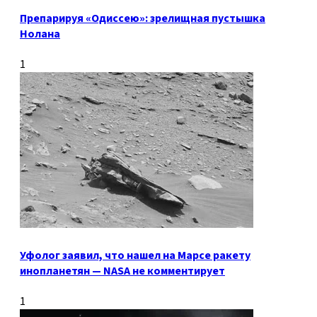
Препарируя «Одиссею»: зрелищная пустышка
Нолана
1
Уфолог заявил, что нашел на Марсе ракету
инопланетян — NASA не комментирует
1