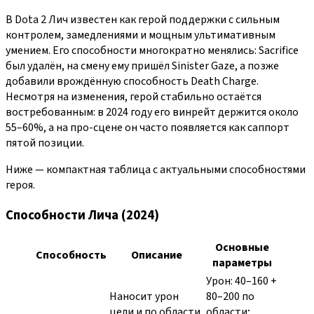
В Dota 2 Лич известен как герой поддержки с сильным
контролем, замедлениями и мощным ультимативным
умением. Его способности многократно менялись: Sacrifice
был удалён, на смену ему пришёл Sinister Gaze, а позже
добавили врождённую способность Death Charge.
Несмотря на изменения, герой стабильно остаётся
востребованным: в 2024 году его винрейт держится около
55–60%, а на про-сцене он часто появляется как саппорт
пятой позиции.
Ниже — компактная таблица с актуальными способностями
героя.
Способности Лича (2024)
Основные
Способность
Описание
параметры
Урон: 40–160 +
Наносит урон
80–200 по
цели и по области,
области;