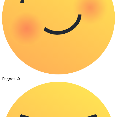
Радость
0