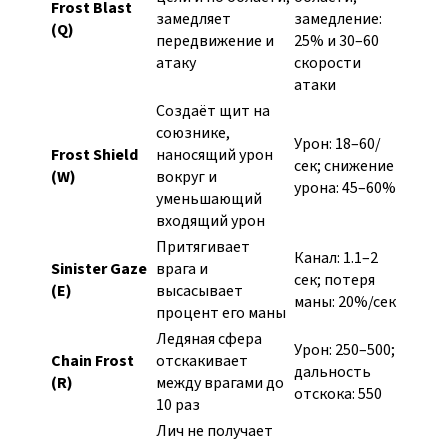
Frost Blast
замедляет
замедление:
(Q)
передвижение и
25% и 30–60
атаку
скорости
атаки
Создаёт щит на
союзнике,
Урон: 18–60/
Frost Shield
наносящий урон
сек; снижение
(W)
вокруг и
урона: 45–60%
уменьшающий
входящий урон
Притягивает
Канал: 1.1–2
Sinister Gaze
врага и
сек; потеря
(E)
высасывает
маны: 20%/сек
процент его маны
Ледяная сфера
Урон: 250–500;
Chain Frost
отскакивает
дальность
(R)
между врагами до
отскока: 550
10 раз
Лич не получает