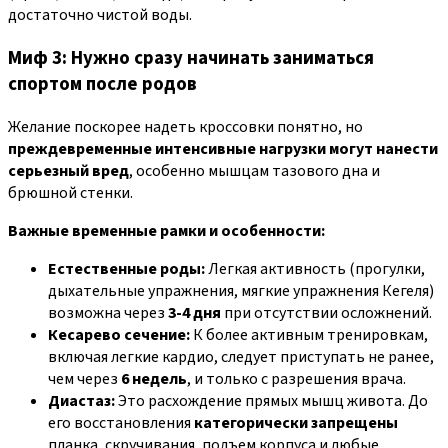
достаточно чистой воды.
Миф 3: Нужно сразу начинать заниматься
спортом после родов
Желание поскорее надеть кроссовки понятно, но
преждевременные интенсивные нагрузки могут нанести
серьезный вред
, особенно мышцам тазового дна и
брюшной стенки.
Важные временные рамки и особенности:
Естественные роды:
Легкая активность (прогулки,
дыхательные упражнения, мягкие упражнения Кегеля)
возможна через
3-4 дня
при отсутствии осложнений.
Кесарево сечение:
К более активным тренировкам,
включая легкие кардио, следует приступать не ранее,
чем через
6 недель
, и только с разрешения врача.
Диастаз:
Это расхождение прямых мышц живота. До
его восстановления
категорически запрещены
планка, скручивания, подъем корпуса и любые