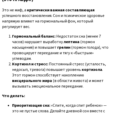
Это не миф, а
критически важная составляющая
успешного восстановления. Сон и психическое здоровье
напрямую влияют на гормональный фон, который
регулирует вес.
Гормональный баланс:
Недостаток сна (менее 7
часов) нарушает выработку
лептина
(гормон
насыщения) и повышает
грелин
(гормон голода), что
провоцирует переедание и тягу к «быстрым»
углеводам.
Кортизол и стресс:
Постоянный стресс (усталость,
недосып, тревога) повышает уровень
кортизола
.
Этот гормон способствует накоплению
висцерального жира
(в области живота) и может
вызывать эмоциональное переедание.
Что делать:
Приоритизация сна:
«Спите, когда спит ребенок» —
это не пустые слова. Делайте дневной сон вместе с