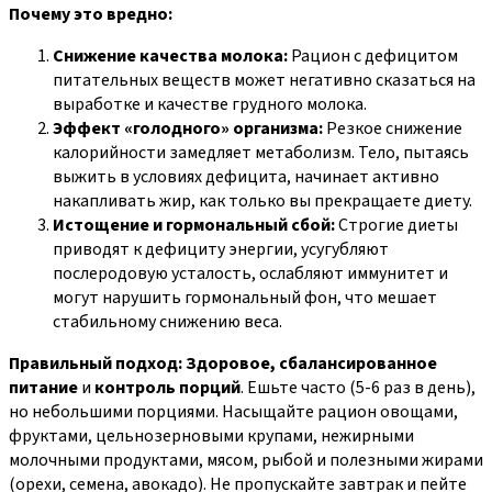
Почему это вредно:
Снижение качества молока:
Рацион с дефицитом
питательных веществ может негативно сказаться на
выработке и качестве грудного молока.
Эффект «голодного» организма:
Резкое снижение
калорийности замедляет метаболизм. Тело, пытаясь
выжить в условиях дефицита, начинает активно
накапливать жир, как только вы прекращаете диету.
Истощение и гормональный сбой:
Строгие диеты
приводят к дефициту энергии, усугубляют
послеродовую усталость, ослабляют иммунитет и
могут нарушить гормональный фон, что мешает
стабильному снижению веса.
Правильный подход:
Здоровое, сбалансированное
питание
и
контроль порций
. Ешьте часто (5-6 раз в день),
но небольшими порциями. Насыщайте рацион овощами,
фруктами, цельнозерновыми крупами, нежирными
молочными продуктами, мясом, рыбой и полезными жирами
(орехи, семена, авокадо). Не пропускайте завтрак и пейте