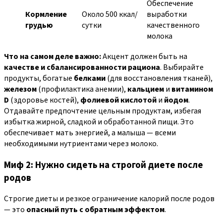
Обеспечение
Кормление
Около 500 ккал/
выработки
грудью
сутки
качественного
молока
Что на самом деле важно:
Акцент должен быть на
качестве и сбалансированности рациона
. Выбирайте
продукты, богатые
белками
(для восстановления тканей),
железом
(профилактика анемии),
кальцием
и
витамином
D
(здоровье костей),
фолиевой кислотой
и
йодом
.
Отдавайте предпочтение цельным продуктам, избегая
избытка жирной, сладкой и обработанной пищи. Это
обеспечивает мать энергией, а малыша — всеми
необходимыми нутриентами через молоко.
Миф 2: Нужно сидеть на строгой диете после
родов
Строгие диеты и резкое ограничение калорий после родов
— это
опасный путь с обратным эффектом
.