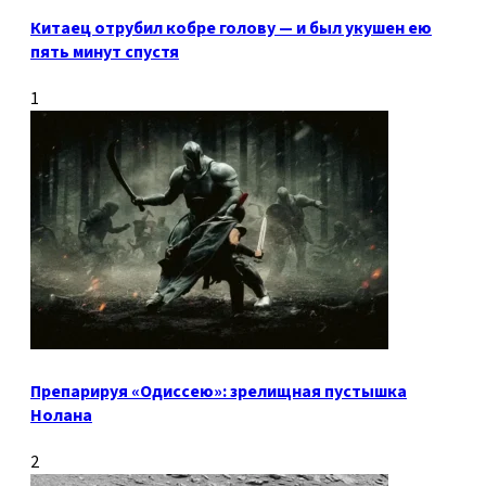
Китаец отрубил кобре голову — и был укушен ею
пять минут спустя
1
Препарируя «Одиссею»: зрелищная пустышка
Нолана
2