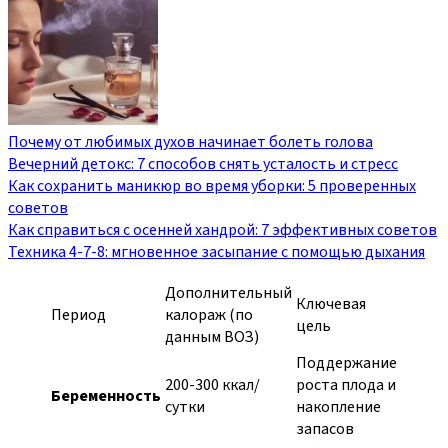
Почему от любимых духов начинает болеть голова
Вечерний детокс: 7 способов снять усталость и стресс
Как сохранить маникюр во время уборки: 5 проверенных
советов
Как справиться с осенней хандрой: 7 эффективных советов
Техника 4-7-8: мгновенное засыпание с помощью дыхания
Дополнительный
Ключевая
Период
калораж (по
цель
данным ВОЗ)
Поддержание
200-300 ккал/
роста плода и
Беременность
сутки
накопление
запасов