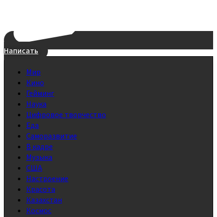
Написать
Мир
Кино
Гейминг
Наука
Цифровое творчество
Еда
Саморазвитие
В кадре
Музыка
США
Настроение
Красота
Казахстан
Космос