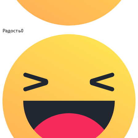
Радость
0