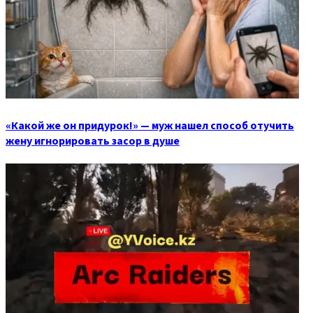
«Какой же он придурок!» — муж нашел способ отучить
жену игнорировать засор в душе