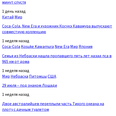
минут спустя
1 день назад
Китай
Мир
Coca-Cola, New Era и художник Косукэ Кавамура выпускают
совместную коллекцию
1 неделя назад
Coca-Cola
Kosuke Kawamura
New Era
Мир
Япония
Семья из Небраски нашла пропавшего пять лет назад пса в
965 км от дома
1 неделя назад
Мир
Небраска
Питомцы
США
29 июля – под знаком Лошади
1 неделя назад
Двое австралийцев переплыли часть Тихого океана на
плоту с дачным туалетом