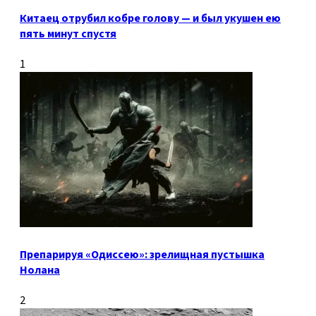
Китаец отрубил кобре голову — и был укушен ею
пять минут спустя
1
Препарируя «Одиссею»: зрелищная пустышка
Нолана
2