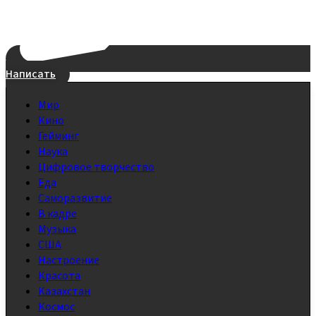
Написать
Мир
Кино
Гейминг
Наука
Цифровое творчество
Еда
Саморазвитие
В кадре
Музыка
США
Настроение
Красота
Казахстан
Космос