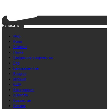
Написать
Мир
Кино
Гейминг
Наука
Цифровое творчество
Еда
Саморазвитие
В кадре
Музыка
США
Настроение
Красота
Казахстан
Космос