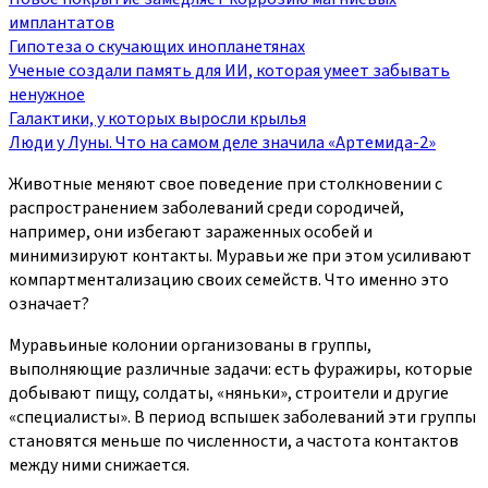
имплантатов
Гипотеза о скучающих инопланетянах
Ученые создали память для ИИ, которая умеет забывать
ненужное
Галактики, у которых выросли крылья
Люди у Луны. Что на самом деле значила «Артемида-2»
Животные меняют свое поведение при столкновении с
распространением заболеваний среди сородичей,
например, они избегают зараженных особей и
минимизируют контакты. Муравьи же при этом усиливают
компартментализацию своих семейств. Что именно это
означает?
Муравьиные колонии организованы в группы,
выполняющие различные задачи: есть фуражиры, которые
добывают пищу, солдаты, «няньки», строители и другие
«специалисты». В период вспышек заболеваний эти группы
становятся меньше по численности, а частота контактов
между ними снижается.