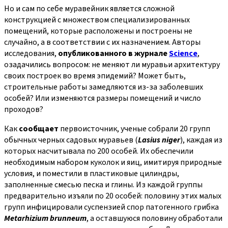
Но и сам по себе муравейник является сложной
конструкцией с множеством специализированных
помещений, которые расположены и построены не
случайно, а в соответствии с их назначением. Авторы
исследования,
опубликованного в журнале
Science
,
озадачились вопросом: не меняют ли муравьи архитектуру
своих построек во время эпидемий? Может быть,
строительные работы замедляются из-за заболевших
особей? Или изменяются размеры помещений и число
проходов?
Как
сообщает
первоисточник, ученые собрали 20 групп
обычных черных садовых муравьев (
Lasius niger
), каждая из
которых насчитывала по 200 особей. Их обеспечили
необходимым набором куколок и яиц, имитируя природные
условия, и поместили в пластиковые цилиндры,
заполненные смесью песка и глины. Из каждой группы
предварительно изъяли по 20 особей: половину этих малых
групп инфицировали суспензией спор патогенного грибка
Metarhizium brunneum
, а оставшуюся половину обработали