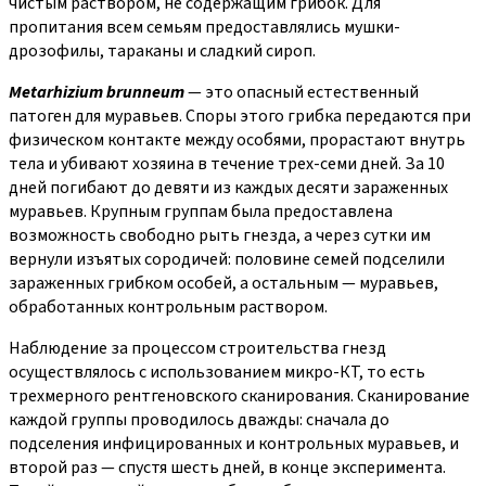
чистым раствором, не содержащим грибок. Для
пропитания всем семьям предоставлялись мушки-
дрозофилы, тараканы и сладкий сироп.
Metarhizium brunneum
— это опасный естественный
патоген для муравьев. Споры этого грибка передаются при
физическом контакте между особями, прорастают внутрь
тела и убивают хозяина в течение трех-семи дней. За 10
дней погибают до девяти из каждых десяти зараженных
муравьев. Крупным группам была предоставлена
возможность свободно рыть гнезда, а через сутки им
вернули изъятых сородичей: половине семей подселили
зараженных грибком особей, а остальным — муравьев,
обработанных контрольным раствором.
Наблюдение за процессом строительства гнезд
осуществлялось с использованием микро-КТ, то есть
трехмерного рентгеновского сканирования. Сканирование
каждой группы проводилось дважды: сначала до
подселения инфицированных и контрольных муравьев, и
второй раз — спустя шесть дней, в конце эксперимента.