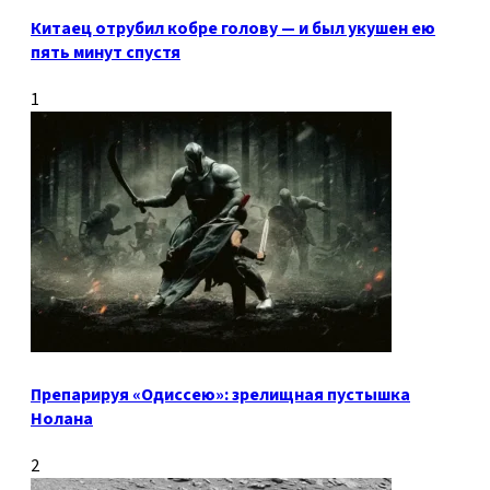
Китаец отрубил кобре голову — и был укушен ею
пять минут спустя
1
Препарируя «Одиссею»: зрелищная пустышка
Нолана
2