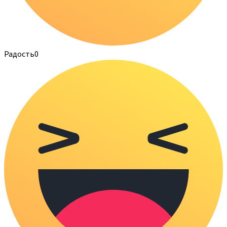
Радость
0