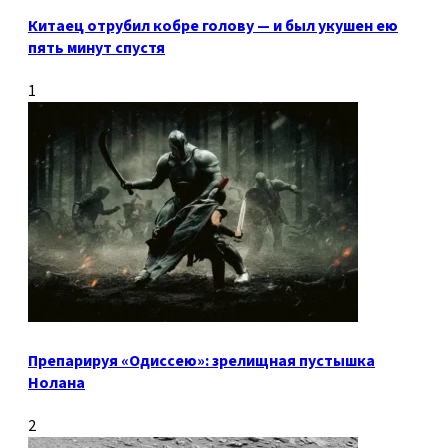
Китаец отрубил кобре голову — и был укушен ею
пять минут спустя
1
Препарируя «Одиссею»: зрелищная пустышка
Нолана
2