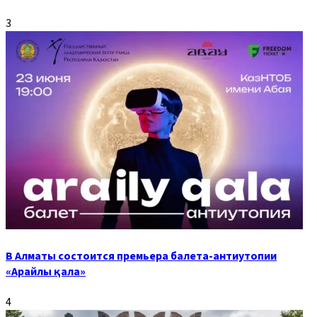
3
В Алматы состоится премьера балета-антиутопии
«Арайлы қала»
4