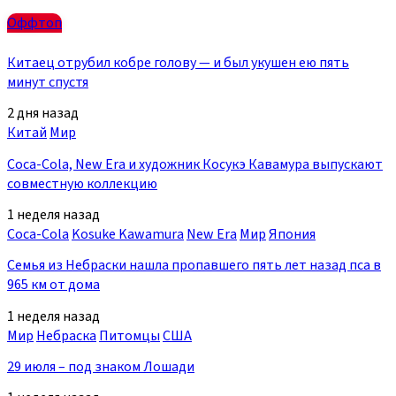
Оффтоп
Китаец отрубил кобре голову — и был укушен ею пять
минут спустя
2 дня назад
Китай
Мир
Coca-Cola, New Era и художник Косукэ Кавамура выпускают
совместную коллекцию
1 неделя назад
Coca-Cola
Kosuke Kawamura
New Era
Мир
Япония
Семья из Небраски нашла пропавшего пять лет назад пса в
965 км от дома
1 неделя назад
Мир
Небраска
Питомцы
США
29 июля – под знаком Лошади