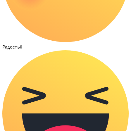
Радость
0