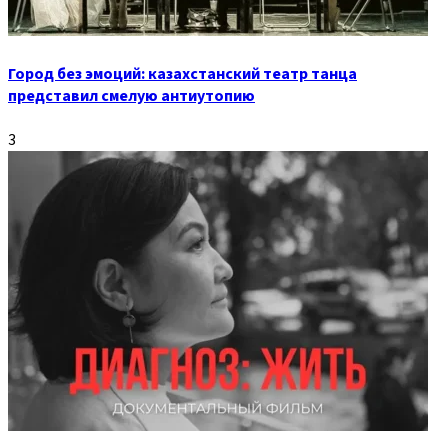
Город без эмоций: казахстанский театр танца
представил смелую антиутопию
3