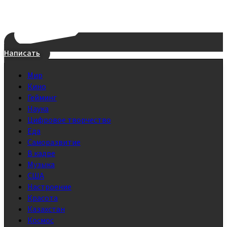
Написать
Мир
Кино
Гейминг
Наука
Цифровое творчество
Еда
Саморазвитие
В кадре
Музыка
США
Настроение
Красота
Казахстан
Космос