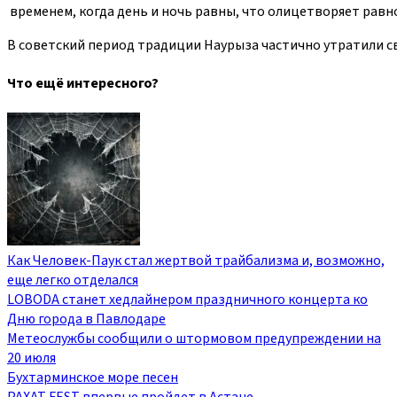
временем, когда день и ночь равны, что олицетворяет равно
В советский период традиции Наурыза частично утратили с
Что ещё интересного?
Как Человек-Паук стал жертвой трайбализма и, возможно,
еще легко отделался
LOBODA станет хедлайнером праздничного концерта ко
Дню города в Павлодаре
Метеослужбы сообщили о штормовом предупреждении на
20 июля
Бухтарминское море песен
РАХАТ FEST впервые пройдет в Астане