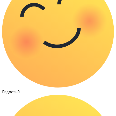
Радость
0