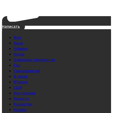
Написать
Мир
Кино
Гейминг
Наука
Цифровое творчество
Еда
Саморазвитие
В кадре
Музыка
США
Настроение
Красота
Казахстан
Космос