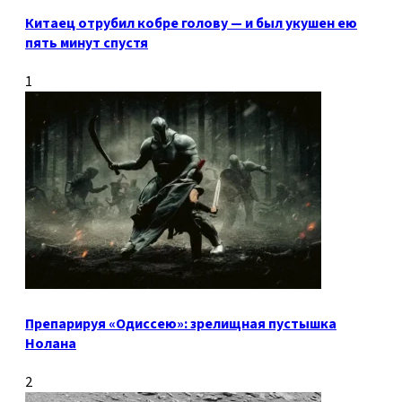
Китаец отрубил кобре голову — и был укушен ею
пять минут спустя
1
Препарируя «Одиссею»: зрелищная пустышка
Нолана
2