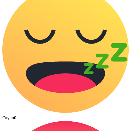
Скука
0