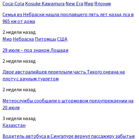
Coca-Cola
Kosuke Kawamura
New Era
Мир
Япония
Семья из Небраски нашла пропавшего пять лет назад пса в
965 км от дома
2 недели назад
Мир
Небраска
Питомцы
США
29 июля – под знаком Лошади
2 недели назад
Двое австралийцев переплыли часть Тихого океана на
плоту с дачным туалетом
2 недели назад
Метеослужбы сообщили о штормовом предупреждении на
20 июля
3 недели назад
Казахстан
Водитель автобуса в Сингапуре вернул пассажиру забытые