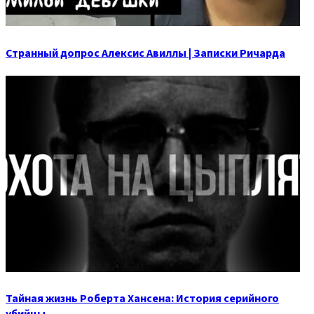
Странный допрос Алексис Авиллы | Записки Ричарда
Тайная жизнь Роберта Хансена: История серийного