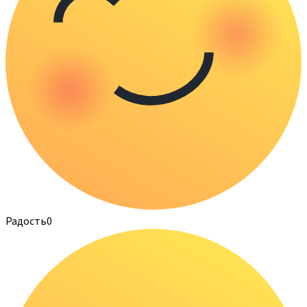
Радость
0