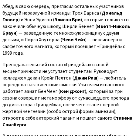
Абед, в свою очередь, пригласил остальных участников
будущей неразлучной команды: Троя Барнса (
Дональд
Гловер
) и Энни Эдисон (
Элисон Бри
), которые только что
закончили обычную школу, Ширли Беннет (
Иветт-Николь
Браун
) — разведенную темнокожую женщину с двумя
детьми, и Пирса Хоуторна (
Чеви Чейз
) — пенсионера и
салфеточного магната, который посещает «Гриндейл» с
1999 года.
Преподавательский состав «Гриндейла» в своей
эксцентричности не уступает студентам. Руководит
колледжем декан Крейг Пелтон (
Джим Раш
) — любитель
переодеваться в женские шмотки. Учителем испанского
работает азиат Бен Ченг (
Кен Джонг
), который за три
сезона совершит метаморфозу от сумасшедшего препода
до диктатора «Гриндейла», после чего станет первой
жертвой ченгнезии (особо острой формы амнезии),
откроет в себе актерский талант и пошлет самого
Стивена
Спилберга
.