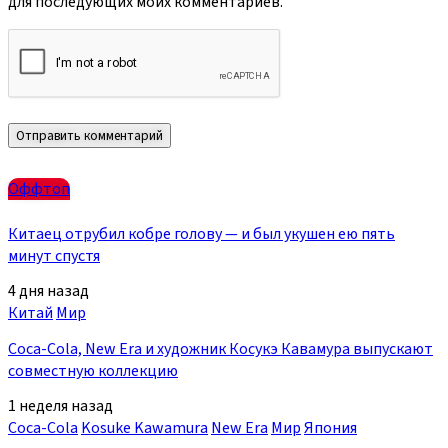
для последующих моих комментариев.
Оффтоп
Китаец отрубил кобре голову — и был укушен ею пять
минут спустя
4 дня назад
Китай
Мир
Coca-Cola, New Era и художник Косукэ Кавамура выпускают
совместную коллекцию
1 неделя назад
Coca-Cola
Kosuke Kawamura
New Era
Мир
Япония