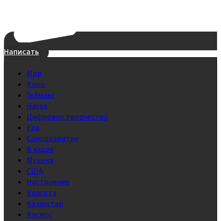
Написать
Мир
Кино
Гейминг
Наука
Цифровое творчество
Еда
Саморазвитие
В кадре
Музыка
США
Настроение
Красота
Казахстан
Космос