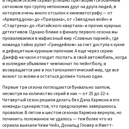
В первом сезоне сериал успешно притворяется обычным
ситкомом про группу непохожих друг на друга людей, в
котором очень много отсылок к кинематографу — от
«Армагеддона» до «Призрака», от «Звездных войн» и
«Стартрека» до «Китайского квартала» и прочих нуарных
детективов. Однако ближе к финалу первого сезона мы
проваливаемся в мафиозный мир «Славных парней», где
команда тайно рулит «Гриндейлом» за счет доступа к кухне
и дефицитным куриным палочкам. А еще через серию
Джефф на часок отходит поспать в свой автомобиль, когда
в колледже объявляют чемпионат по пейнтболу, и
возвращается уже в постапокалиптический мир, где все
воюют со всеми и остаться должен только один.
Первые три сезона поглощаются буквально залпом,
несмотря на количество серий в них — от 25 до 22-х.
Четвертый сезон решили делать без Дэна Хармона и его
команды сценаристов, что предсказуемо завершилось
провалом. В пятом и шестом сезонах Хармона вернули, но
починить поломанное не удалось — тем более что из
сериала выехали Чеви Чейз, Дональд Гловер и Иветт-