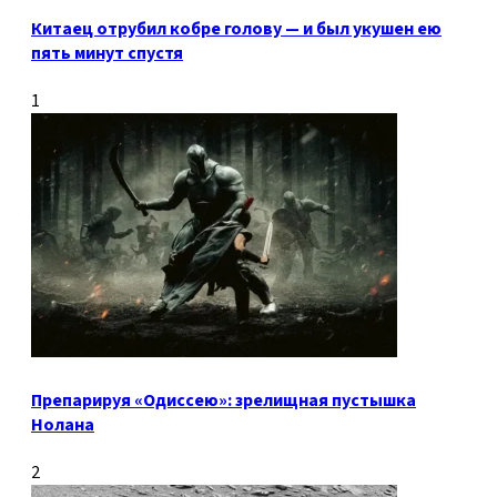
Китаец отрубил кобре голову — и был укушен ею
пять минут спустя
1
Препарируя «Одиссею»: зрелищная пустышка
Нолана
2