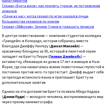
банду пиратов
Сериал «Бухта вдов»: как поднять туризм, не потревожив
демонов
«Одни из нас»: когда сериал по игре оказался лучше
большинства сериалов по книгам
Сериал «Эйфория»: Зендея, Суини и тридцать пенисов
В центре повествования — компания студентов колледжа
«Гриндейл» в Колорадо, которая собралась вместе
благодаря Джеффу Уингеру (
Джоэл Макхейл
) —
красавчику-блондину за 30, который в пилотной серии
западает на Бритту Перри (
Гилиан Джейкобс
) —
активистку, сбежавшую из дома в 17 лет и жившую в Нью-
Йорке, где она нахваталась всяких повесточных глупостей и
постоянно против чего-то протестует. Джефф выдает себя
за препода испанского языка и приглашает Бритту на
дополнительные занятия.
Однако на эти допзанятия Бритта позвала Абеда Надира
(
Дэнни Пуди
) — молодого человека, воспринимающего мир
через призму кинематографа.