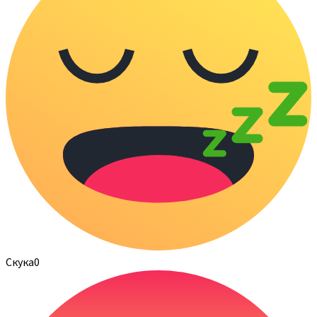
Скука
0