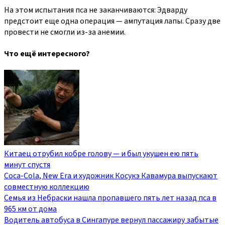
На этом испытания пса не заканчиваются: Эдварду
предстоит еще одна операция — ампутация лапы. Сразу две
провести не смогли из-за анемии.
Что ещё интересного?
Китаец отрубил кобре голову — и был укушен ею пять
минут спустя
Coca-Cola, New Era и художник Косукэ Кавамура выпускают
совместную коллекцию
Семья из Небраски нашла пропавшего пять лет назад пса в
965 км от дома
Водитель автобуса в Сингапуре вернул пассажиру забытые