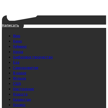
Написать
Мир
Кино
Гейминг
Наука
Цифровое творчество
Еда
Саморазвитие
В кадре
Музыка
США
Настроение
Красота
Казахстан
Космос