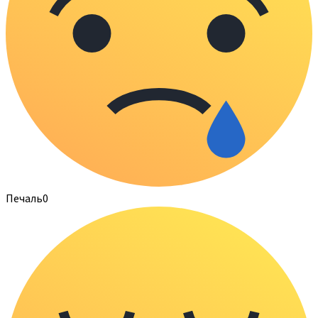
Печаль
0