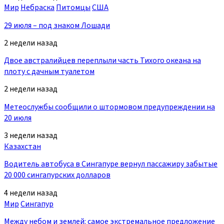
Мир
Небраска
Питомцы
США
29 июля – под знаком Лошади
2 недели назад
Двое австралийцев переплыли часть Тихого океана на
плоту с дачным туалетом
2 недели назад
Метеослужбы сообщили о штормовом предупреждении на
20 июля
3 недели назад
Казахстан
Водитель автобуса в Сингапуре вернул пассажиру забытые
20 000 сингапурских долларов
4 недели назад
Мир
Сингапур
Между небом и землей: самое экстремальное предложение