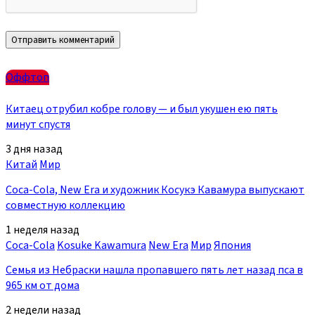
Оффтоп
Китаец отрубил кобре голову — и был укушен ею пять
минут спустя
3 дня назад
Китай
Мир
Coca-Cola, New Era и художник Косукэ Кавамура выпускают
совместную коллекцию
1 неделя назад
Coca-Cola
Kosuke Kawamura
New Era
Мир
Япония
Семья из Небраски нашла пропавшего пять лет назад пса в
965 км от дома
2 недели назад