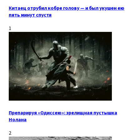
Китаец отрубил кобре голову — и был укушен ею
пять минут спустя
1
Препарируя «Одиссею»: зрелищная пустышка
Нолана
2