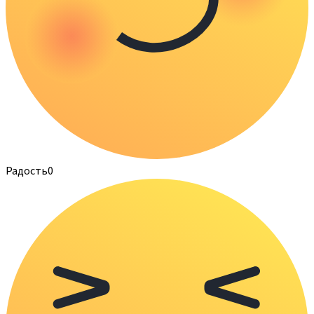
Радость
0