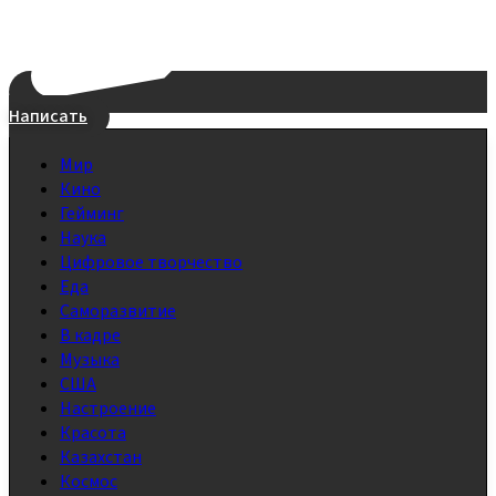
Написать
Мир
Кино
Гейминг
Наука
Цифровое творчество
Еда
Саморазвитие
В кадре
Музыка
США
Настроение
Красота
Казахстан
Космос