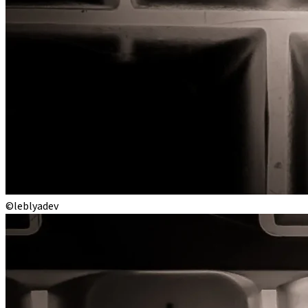
©leblyadev