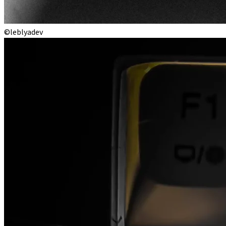
©leblyadev