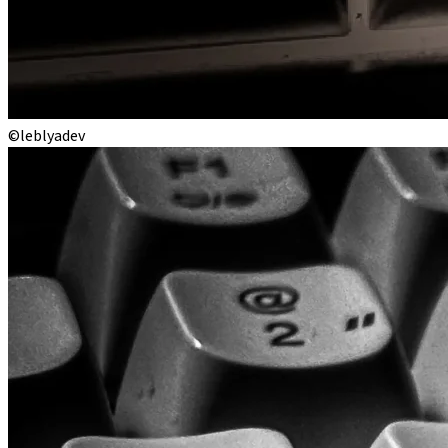
©leblyadev