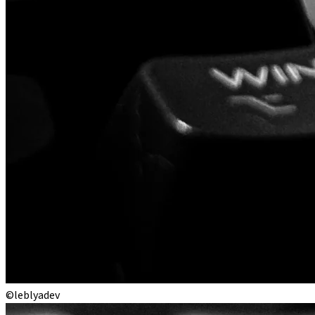
©leblyadev