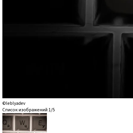
©leblyadev
Список изображений
1
/5