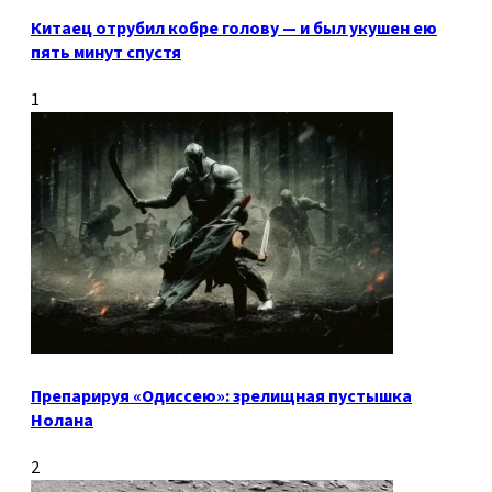
Китаец отрубил кобре голову — и был укушен ею
пять минут спустя
1
Препарируя «Одиссею»: зрелищная пустышка
Нолана
2