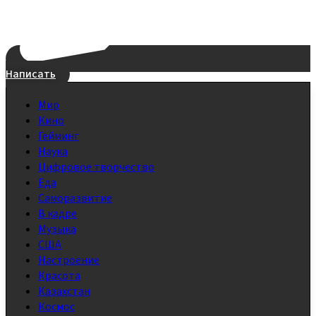
Написать
Мир
Кино
Гейминг
Наука
Цифровое творчество
Еда
Саморазвитие
В кадре
Музыка
США
Настроение
Красота
Казахстан
Космос