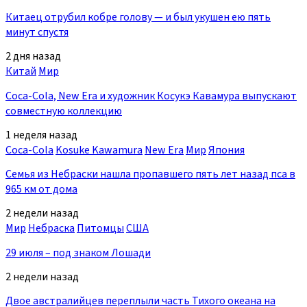
Китаец отрубил кобре голову — и был укушен ею пять
минут спустя
2 дня назад
Китай
Мир
Coca-Cola, New Era и художник Косукэ Кавамура выпускают
совместную коллекцию
1 неделя назад
Coca-Cola
Kosuke Kawamura
New Era
Мир
Япония
Семья из Небраски нашла пропавшего пять лет назад пса в
965 км от дома
2 недели назад
Мир
Небраска
Питомцы
США
29 июля – под знаком Лошади
2 недели назад
Двое австралийцев переплыли часть Тихого океана на