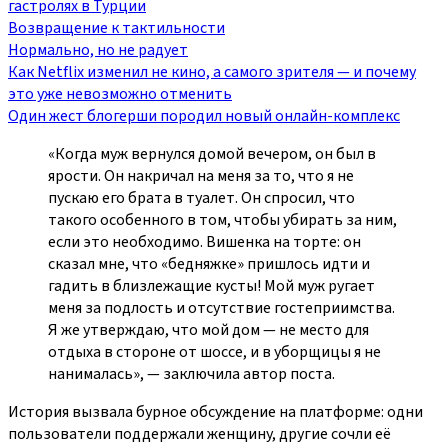
гастролях в Турции
Возвращение к тактильности
Нормально, но не радует
Как Netflix изменил не кино, а самого зрителя — и почему
это уже невозможно отменить
Один жест блогерши породил новый онлайн‑комплекс
«Когда муж вернулся домой вечером, он был в
ярости. Он накричал на меня за то, что я не
пускаю его брата в туалет. Он спросил, что
такого особенного в том, чтобы убирать за ним,
если это необходимо. Вишенка на торте: он
сказал мне, что «бедняжке» пришлось идти и
гадить в близлежащие кусты! Мой муж ругает
меня за подлость и отсутствие гостеприимства.
Я же утверждаю, что мой дом — не место для
отдыха в стороне от шоссе, и в уборщицы я не
нанималась», — заключила автор поста.
История вызвала бурное обсуждение на платформе: одни
пользователи поддержали женщину, другие сочли её