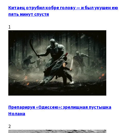
Китаец отрубил кобре голову — и был укушен ею
пять минут спустя
1
Препарируя «Одиссею»: зрелищная пустышка
Нолана
2