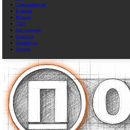
Саморазвитие
В кадре
Музыка
США
Настроение
Красота
Казахстан
Космос