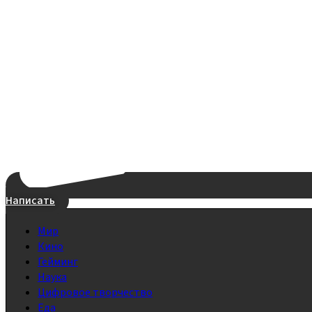
Написать
Мир
Кино
Гейминг
Наука
Цифровое творчество
Еда