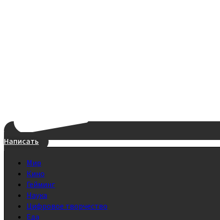
Написать
Мир
Кино
Гейминг
Наука
Цифровое творчество
Еда