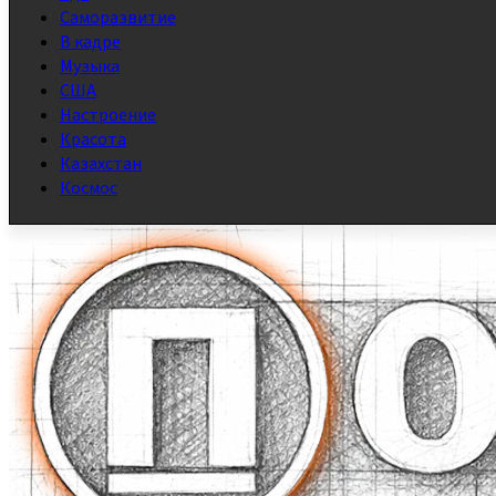
Саморазвитие
В кадре
Музыка
США
Настроение
Красота
Казахстан
Космос