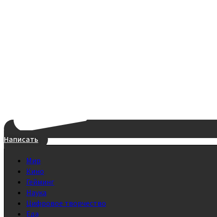
Написать
Мир
Кино
Гейминг
Наука
Цифровое творчество
Еда