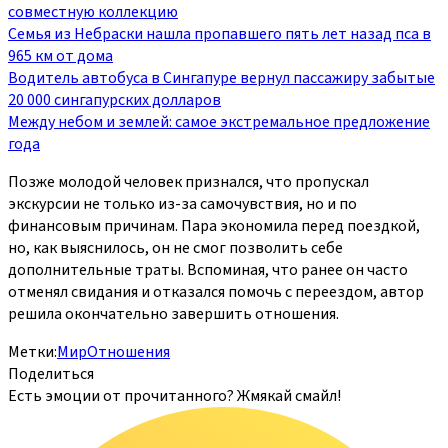
совместную коллекцию
Семья из Небраски нашла пропавшего пять лет назад пса в
965 км от дома
Водитель автобуса в Сингапуре вернул пассажиру забытые
20 000 сингапурских долларов
Между небом и землей: самое экстремальное предложение
года
Позже молодой человек признался, что пропускал
экскурсии не только из-за самочувствия, но и по
финансовым причинам. Пара экономила перед поездкой,
но, как выяснилось, он не смог позволить себе
дополнительные траты. Вспоминая, что ранее он часто
отменял свидания и отказался помочь с переездом, автор
решила окончательно завершить отношения.
Метки:
Мир
Отношения
Поделиться
Есть эмоции от прочитанного? Жмякай смайл!