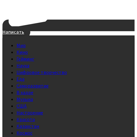
Написать
Мир
Кино
Гейминг
Наука
Цифровое творчество
Еда
Саморазвитие
В кадре
Музыка
США
Настроение
Красота
Казахстан
Космос