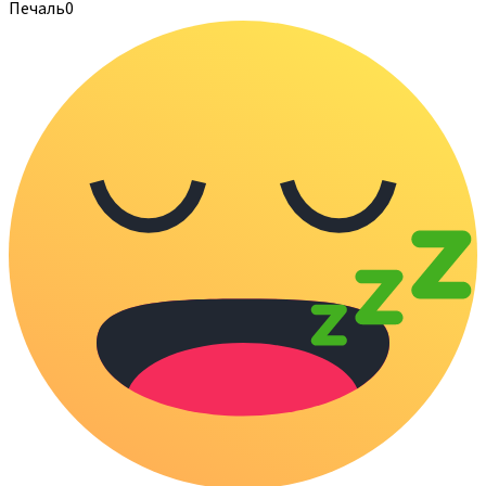
Печаль
0