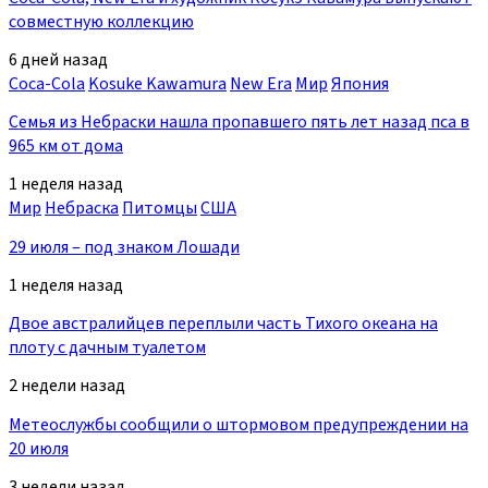
совместную коллекцию
6 дней назад
Coca-Cola
Kosuke Kawamura
New Era
Мир
Япония
Семья из Небраски нашла пропавшего пять лет назад пса в
965 км от дома
1 неделя назад
Мир
Небраска
Питомцы
США
29 июля – под знаком Лошади
1 неделя назад
Двое австралийцев переплыли часть Тихого океана на
плоту с дачным туалетом
2 недели назад
Метеослужбы сообщили о штормовом предупреждении на
20 июля
3 недели назад