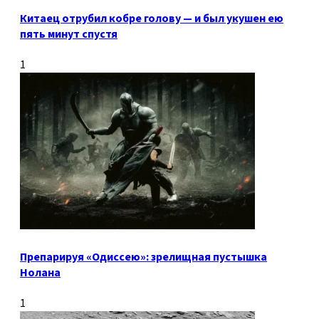
Китаец отрубил кобре голову — и был укушен ею
пять минут спустя
1
Препарируя «Одиссею»: зрелищная пустышка
Нолана
1