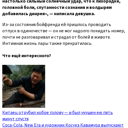
настолько сильный солнечный удар, что к лихорадке,
головной боли, спутанности сознания и волдырям
добавилась диарея», — написала девушка.
Из-за состояния бойфренда ей пришлось проводить
отпуск в одиночестве — он не мог надолго покидать номер,
почти не разговаривал и страдал от болей в животе.
Интимная жизнь пары также прекратилась.
Что ещё интересного?
Китаец отрубил кобре голову — и был укушен ею пять
минут спустя
Coca-Cola, New Era и художник Косукэ Кавамура выпускают