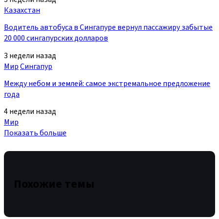
Казахстан
Водитель автобуса в Сингапуре вернул пассажиру забытые
20 000 сингапурских долларов
3 недели назад
Мир
Сингапур
Между небом и землей: самое экстремальное предложение
года
4 недели назад
Мир
Показать больше
Похожие темы