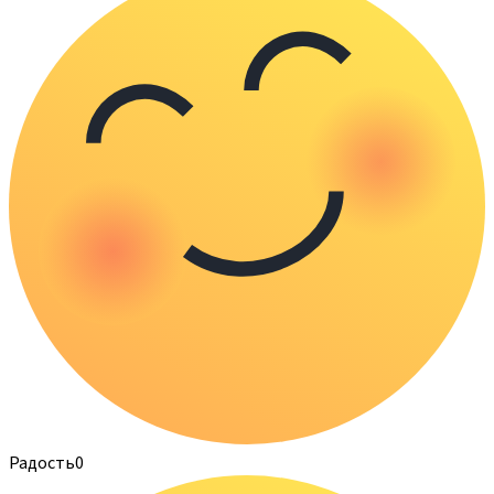
Радость
0