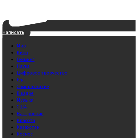
Написать
Мир
Кино
Гейминг
Наука
Цифровое творчество
Еда
Саморазвитие
В кадре
Музыка
США
Настроение
Красота
Казахстан
Космос