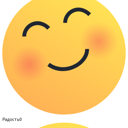
Радость
0