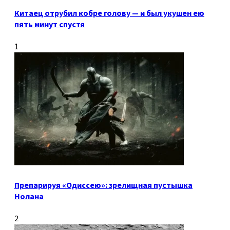
Китаец отрубил кобре голову — и был укушен ею
пять минут спустя
1
Препарируя «Одиссею»: зрелищная пустышка
Нолана
2