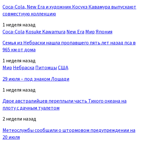
Coca-Cola, New Era и художник Косукэ Кавамура выпускают
совместную коллекцию
1 неделя назад
Coca-Cola
Kosuke Kawamura
New Era
Мир
Япония
Семья из Небраски нашла пропавшего пять лет назад пса в
965 км от дома
1 неделя назад
Мир
Небраска
Питомцы
США
29 июля – под знаком Лошади
1 неделя назад
Двое австралийцев переплыли часть Тихого океана на
плоту с дачным туалетом
2 недели назад
Метеослужбы сообщили о штормовом предупреждении на
20 июля