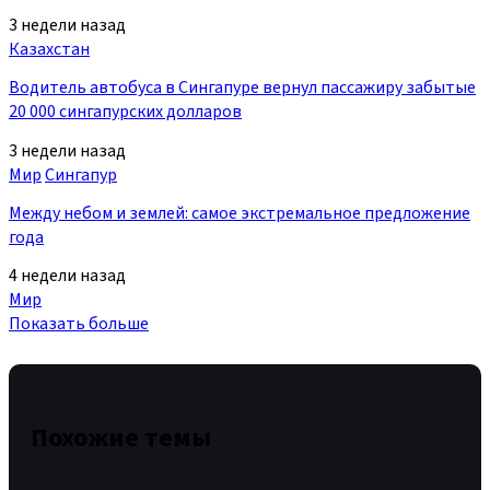
3 недели назад
Казахстан
Водитель автобуса в Сингапуре вернул пассажиру забытые
20 000 сингапурских долларов
3 недели назад
Мир
Сингапур
Между небом и землей: самое экстремальное предложение
года
4 недели назад
Мир
Показать больше
Похожие темы