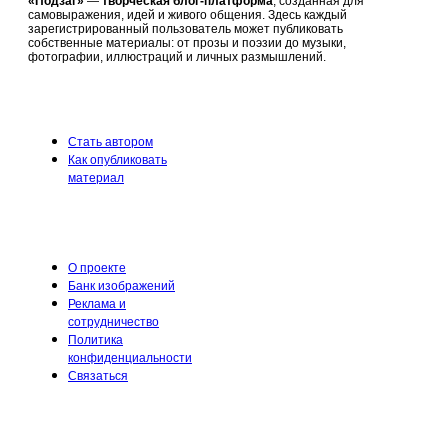
«Подзаг»
—
творческая блог-платформа
, созданная для
самовыражения, идей и живого общения. Здесь каждый
зарегистрированный пользователь может публиковать
собственные материалы: от прозы и поэзии до музыки,
фотографии, иллюстраций и личных размышлений.
Стать автором
Как опубликовать
материал
О проекте
Банк изображений
Реклама и
сотрудничество
Политика
конфиденциальности
Связаться