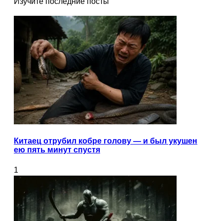
Изучите последние посты
Китаец отрубил кобре голову — и был укушен
ею пять минут спустя
1