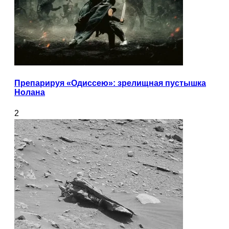
Препарируя «Одиссею»: зрелищная пустышка
Нолана
2