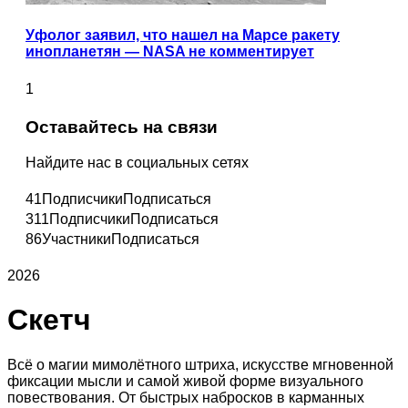
Уфолог заявил, что нашел на Марсе ракету
инопланетян — NASA не комментирует
1
Оставайтесь на связи
Найдите нас в социальных сетях
41
Подписчики
Подписаться
311
Подписчики
Подписаться
86
Участники
Подписаться
2026
Скетч
Всё о магии мимолётного штриха, искусстве мгновенной
фиксации мысли и самой живой форме визуального
повествования. От быстрых набросков в карманных