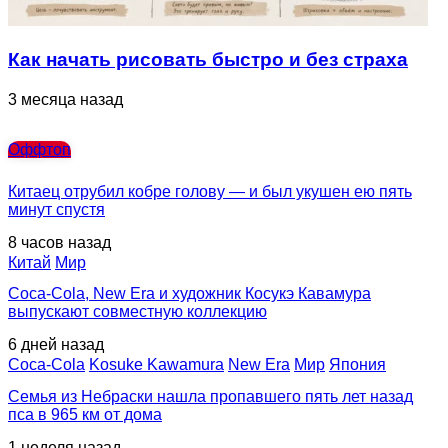
Как начать рисовать быстро и без страха
3 месяца назад
Оффтоп
Китаец отрубил кобре голову — и был укушен ею пять
минут спустя
8 часов назад
Китай
Мир
Coca-Cola, New Era и художник Косукэ Кавамура
выпускают совместную коллекцию
6 дней назад
Coca-Cola
Kosuke Kawamura
New Era
Мир
Япония
Семья из Небраски нашла пропавшего пять лет назад
пса в 965 км от дома
1 неделя назад