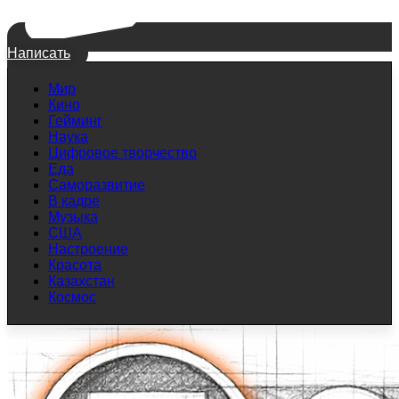
Написать
Мир
Кино
Гейминг
Наука
Цифровое творчество
Еда
Саморазвитие
В кадре
Музыка
США
Настроение
Красота
Казахстан
Космос