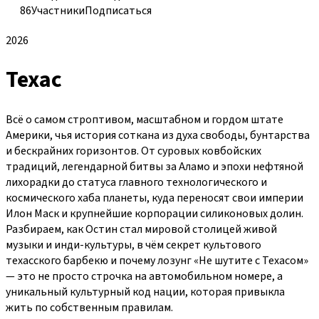
86
Участники
Подписаться
2026
Техас
Всё о самом строптивом, масштабном и гордом штате
Америки, чья история соткана из духа свободы, бунтарства
и бескрайних горизонтов. От суровых ковбойских
традиций, легендарной битвы за Аламо и эпохи нефтяной
лихорадки до статуса главного технологического и
космического хаба планеты, куда переносят свои империи
Илон Маск и крупнейшие корпорации силиконовых долин.
Разбираем, как Остин стал мировой столицей живой
музыки и инди-культуры, в чём секрет культового
техасского барбекю и почему лозунг «Не шутите с Техасом»
— это не просто строчка на автомобильном номере, а
уникальный культурный код нации, которая привыкла
жить по собственным правилам.