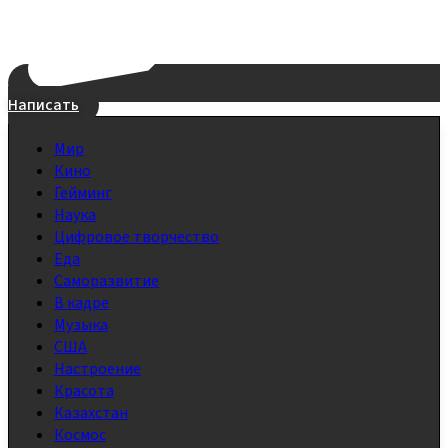
Написать
Мир
Кино
Гейминг
Наука
Цифровое творчество
Еда
Саморазвитие
В кадре
Музыка
США
Настроение
Красота
Казахстан
Космос