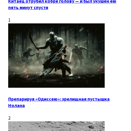
Китаец отрубил кобре голову — и был укушен ею
пять минут спустя
1
Препарируя «Одиссею»: зрелищная пустышка
Нолана
2