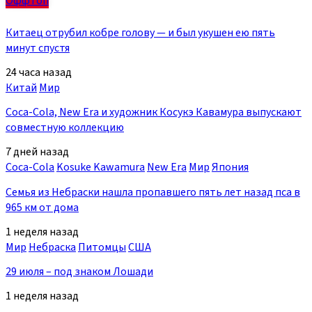
Оффтоп
Китаец отрубил кобре голову — и был укушен ею пять
минут спустя
24 часа назад
Китай
Мир
Coca-Cola, New Era и художник Косукэ Кавамура выпускают
совместную коллекцию
7 дней назад
Coca-Cola
Kosuke Kawamura
New Era
Мир
Япония
Семья из Небраски нашла пропавшего пять лет назад пса в
965 км от дома
1 неделя назад
Мир
Небраска
Питомцы
США
29 июля – под знаком Лошади
1 неделя назад