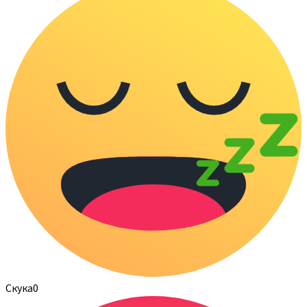
Скука
0