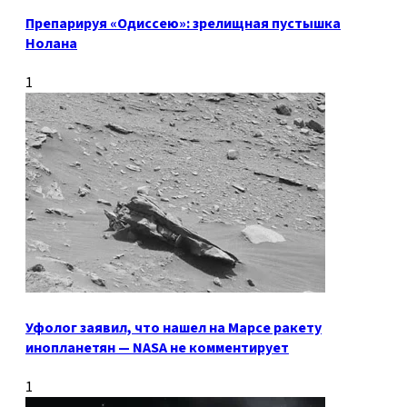
Препарируя «Одиссею»: зрелищная пустышка
Нолана
1
Уфолог заявил, что нашел на Марсе ракету
инопланетян — NASA не комментирует
1