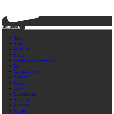
Написать
Мир
Кино
Гейминг
Наука
Цифровое творчество
Еда
Саморазвитие
В кадре
Музыка
США
Настроение
Красота
Казахстан
Космос