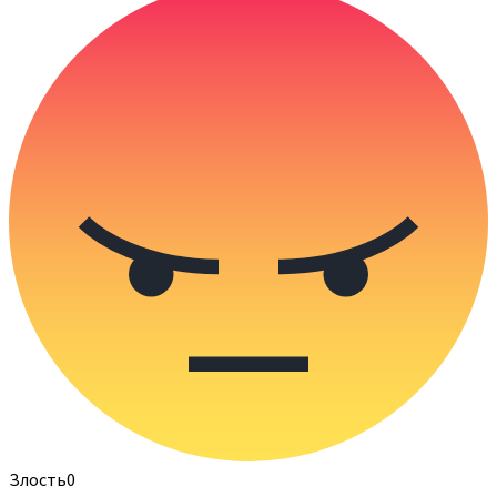
Злость
0