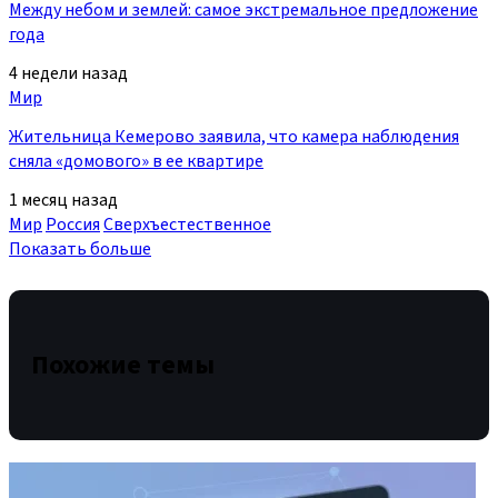
Между небом и землей: самое экстремальное предложение
года
4 недели назад
Мир
Жительница Кемерово заявила, что камера наблюдения
сняла «домового» в ее квартире
1 месяц назад
Мир
Россия
Сверхъестественное
Показать больше
Похожие темы