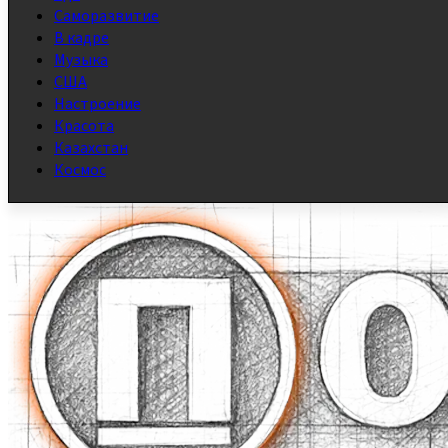
Саморазвитие
В кадре
Музыка
США
Настроение
Красота
Казахстан
Космос