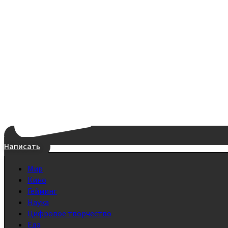
Написать
Мир
Кино
Гейминг
Наука
Цифровое творчество
Еда