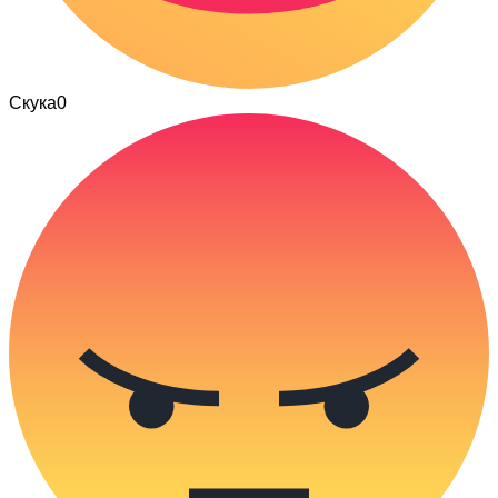
Скука
0