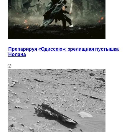
Препарируя «Одиссею»: зрелищная пустышка
Нолана
2