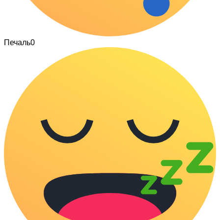
Печаль
0