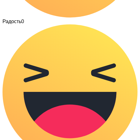
Радость
0