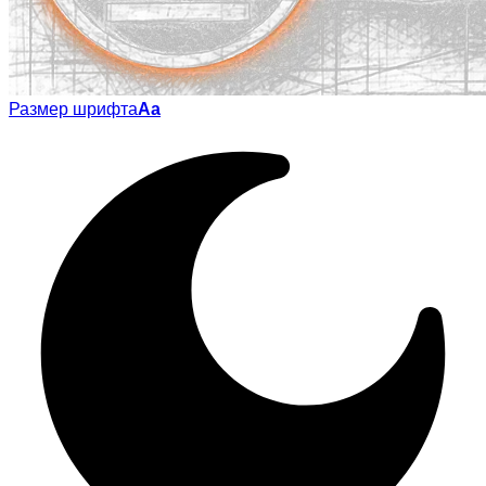
Размер шрифта
Аа