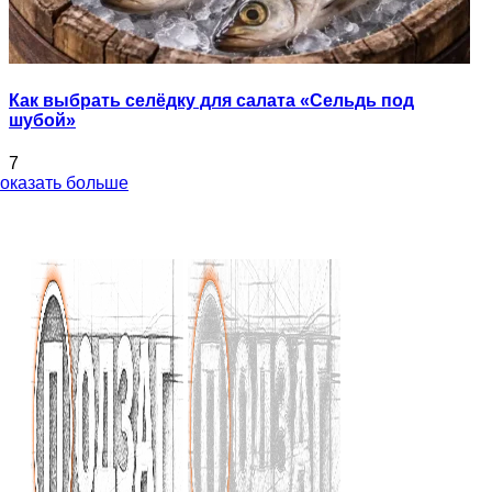
Как выбрать селёдку для салата «Сельдь под
шубой»
7
оказать больше