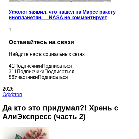
Уфолог заявил, что нашел на Марсе ракету
инопланетян — NASA не комментирует
1
Оставайтесь на связи
Найдите нас в социальных сетях
41
Подписчики
Подписаться
311
Подписчики
Подписаться
86
Участники
Подписаться
2026
Оффтоп
Да кто это придумал?! Хрень с
АлиЭкспресс (часть 2)