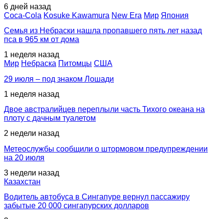
6 дней назад
Coca-Cola
Kosuke Kawamura
New Era
Мир
Япония
Семья из Небраски нашла пропавшего пять лет назад
пса в 965 км от дома
1 неделя назад
Мир
Небраска
Питомцы
США
29 июля – под знаком Лошади
1 неделя назад
Двое австралийцев переплыли часть Тихого океана на
плоту с дачным туалетом
2 недели назад
Метеослужбы сообщили о штормовом предупреждении
на 20 июля
3 недели назад
Казахстан
Водитель автобуса в Сингапуре вернул пассажиру
забытые 20 000 сингапурских долларов