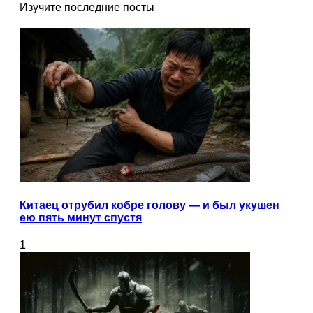
Изучите последние посты
Китаец отрубил кобре голову — и был укушен
ею пять минут спустя
1