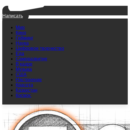
Написать
Мир
Кино
Гейминг
Наука
Цифровое творчество
Еда
Саморазвитие
В кадре
Музыка
США
Настроение
Красота
Казахстан
Космос