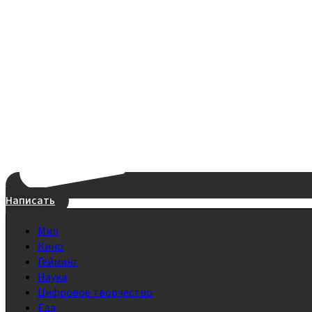
Написать
Мир
Кино
Гейминг
Наука
Цифровое творчество
Еда