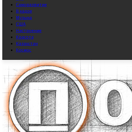
Саморазвитие
В кадре
Музыка
США
Настроение
Красота
Казахстан
Космос