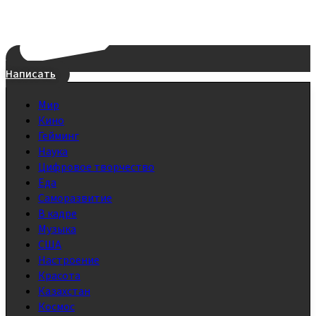
Написать
Мир
Кино
Гейминг
Наука
Цифровое творчество
Еда
Саморазвитие
В кадре
Музыка
США
Настроение
Красота
Казахстан
Космос