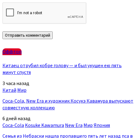
Оффтоп
Китаец отрубил кобре голову — и был укушен ею пять
минут спустя
3 часа назад
Китай
Мир
Coca-Cola, New Era и художник Косукэ Кавамура выпускают
совместную коллекцию
6 дней назад
Coca-Cola
Kosuke Kawamura
New Era
Мир
Япония
Семья из Небраски нашла пропавшего пять лет назад пса в