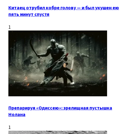
Китаец отрубил кобре голову — и был укушен ею
пять минут спустя
1
Препарируя «Одиссею»: зрелищная пустышка
Нолана
1