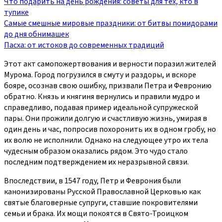
Что подарить на день рождения: советы для тех, кто в
тупике
Самые смешные мировые праздники: от битвы помидорами
до дня обнимашек
Пасха: от истоков до современных традиций
Этот акт самопожертвования и верности поразил жителей
Мурома. Город погрузился в смуту и раздоры, и вскоре
бояре, осознав свою ошибку, призвали Петра и Февронию
обратно. Князь и княгиня вернулись и правили мудро и
справедливо, подавая пример идеальной супружеской
пары. Они прожили долгую и счастливую жизнь, умирая в
один день и час, попросив похоронить их в одном гробу, но
их волю не исполнили. Однако на следующее утро их тела
чудесным образом оказались рядом. Это чудо стало
последним подтверждением их неразрывной связи.
Впоследствии, в 1547 году, Петр и Феврония были
канонизированы Русской Православной Церковью как
святые благоверные супруги, ставшие покровителями
семьи и брака. Их мощи покоятся в Свято-Троицком