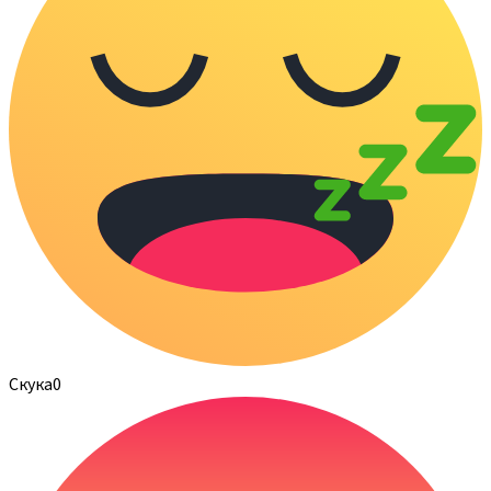
Скука
0