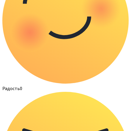
Радость
0