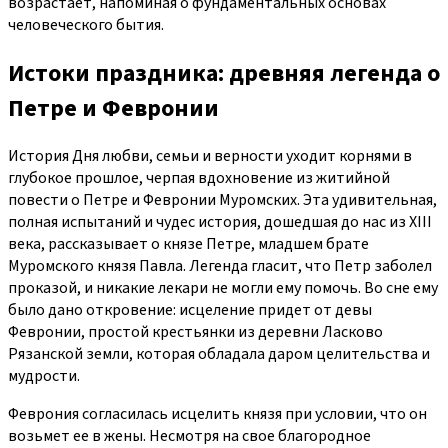
возрастает, напоминая о фундаментальных основах
человеческого бытия.
Истоки праздника: древняя легенда о
Петре и Февронии
История Дня любви, семьи и верности уходит корнями в
глубокое прошлое, черпая вдохновение из житийной
повести о Петре и Февронии Муромских. Эта удивительная,
полная испытаний и чудес история, дошедшая до нас из XIII
века, рассказывает о князе Петре, младшем брате
Муромского князя Павла. Легенда гласит, что Петр заболел
проказой, и никакие лекари не могли ему помочь. Во сне ему
было дано откровение: исцеление придет от девы
Февронии, простой крестьянки из деревни Ласково
Рязанской земли, которая обладала даром целительства и
мудрости.
Феврония согласилась исцелить князя при условии, что он
возьмет ее в жены. Несмотря на свое благородное