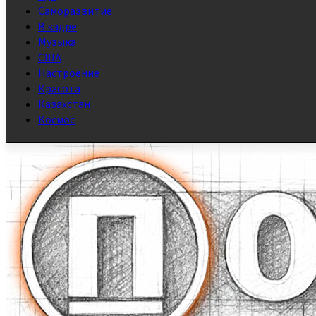
Саморазвитие
В кадре
Музыка
США
Настроение
Красота
Казахстан
Космос