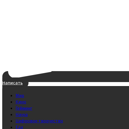
Написать
Мир
Кино
Гейминг
Наука
Цифровое творчество
Еда