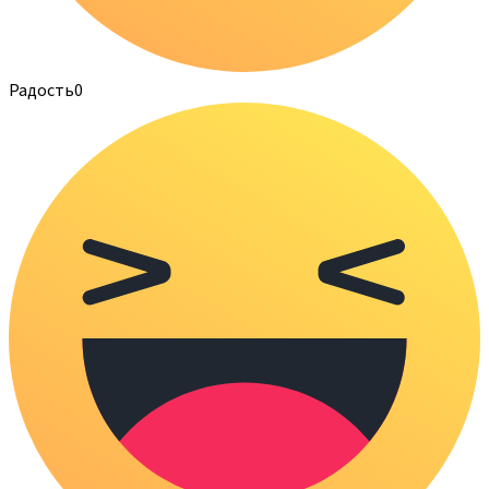
Радость
0