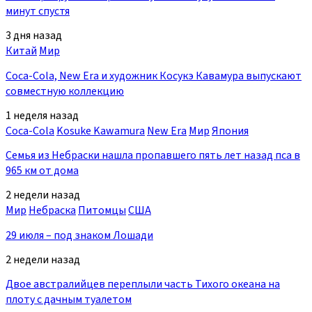
минут спустя
3 дня назад
Китай
Мир
Coca-Cola, New Era и художник Косукэ Кавамура выпускают
совместную коллекцию
1 неделя назад
Coca-Cola
Kosuke Kawamura
New Era
Мир
Япония
Семья из Небраски нашла пропавшего пять лет назад пса в
965 км от дома
2 недели назад
Мир
Небраска
Питомцы
США
29 июля – под знаком Лошади
2 недели назад
Двое австралийцев переплыли часть Тихого океана на
плоту с дачным туалетом