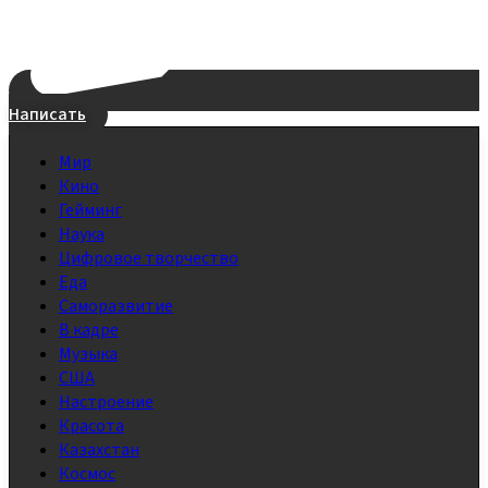
Написать
Мир
Кино
Гейминг
Наука
Цифровое творчество
Еда
Саморазвитие
В кадре
Музыка
США
Настроение
Красота
Казахстан
Космос