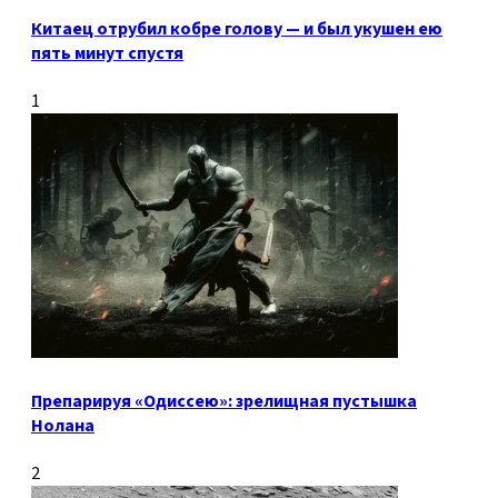
Китаец отрубил кобре голову — и был укушен ею
пять минут спустя
1
Препарируя «Одиссею»: зрелищная пустышка
Нолана
2