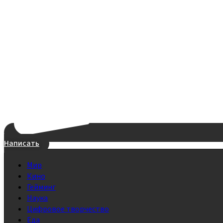
Написать
Мир
Кино
Гейминг
Наука
Цифровое творчество
Еда