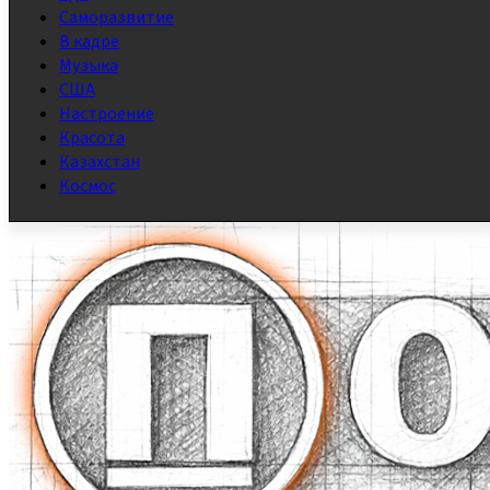
Саморазвитие
В кадре
Музыка
США
Настроение
Красота
Казахстан
Космос