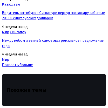
Казахстан
Водитель автобуса в Сингапуре вернул пассажиру забытые
20 000 сингапурских долларов
4 недели назад
Мир
Сингапур
Между небом и землей: самое экстремальное предложение
года
4 недели назад
Мир
Показать больше
Похожие темы