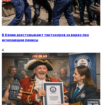
В Кении арестовывают тиктокеров за видео про
исчезающие пенисы
4