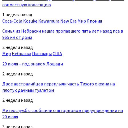
совместную коллекцию
1 неделя назад
Coca-Cola
Kosuke Kawamura
New Era
Мир
Япония
Семья из Небраски нашла пропавшего пять лет назад пса в
965 км от дома
2 недели назад
Мир
Небраска
Питомцы
США
29 июля – под знаком Лошади
2 недели назад
Двое австралийцев переплыли часть Тихого океана на
плоту с дачным туалетом
2 недели назад
Метеослужбы сообщили о штормовом предупреждении на
20 июля
3 недели назад