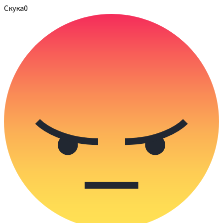
Скука
0