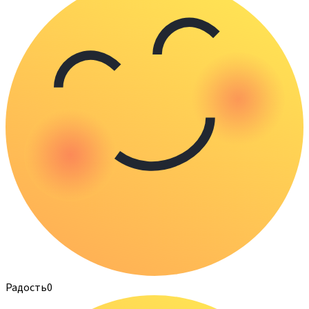
Радость
0