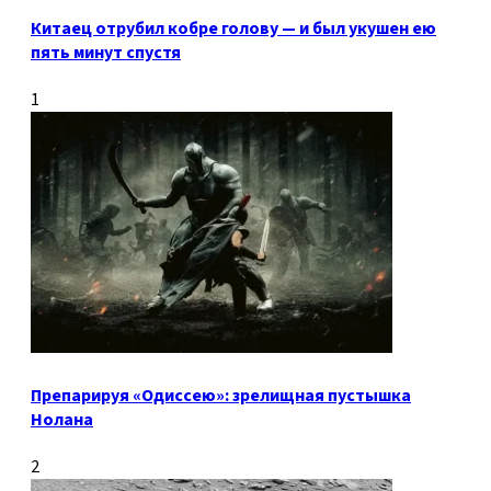
Китаец отрубил кобре голову — и был укушен ею
пять минут спустя
1
Препарируя «Одиссею»: зрелищная пустышка
Нолана
2