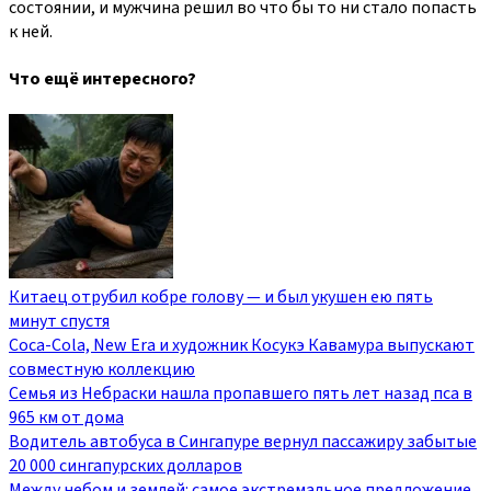
состоянии, и мужчина решил во что бы то ни стало попасть
к ней.
Что ещё интересного?
Китаец отрубил кобре голову — и был укушен ею пять
минут спустя
Coca-Cola, New Era и художник Косукэ Кавамура выпускают
совместную коллекцию
Семья из Небраски нашла пропавшего пять лет назад пса в
965 км от дома
Водитель автобуса в Сингапуре вернул пассажиру забытые
20 000 сингапурских долларов
Между небом и землей: самое экстремальное предложение