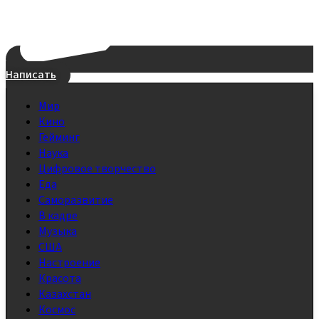
Написать
Мир
Кино
Гейминг
Наука
Цифровое творчество
Еда
Саморазвитие
В кадре
Музыка
США
Настроение
Красота
Казахстан
Космос