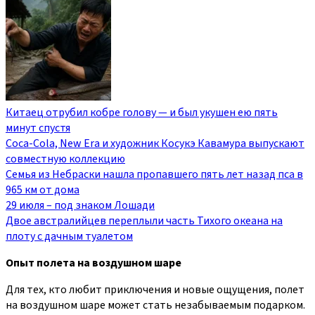
Китаец отрубил кобре голову — и был укушен ею пять
минут спустя
Coca-Cola, New Era и художник Косукэ Кавамура выпускают
совместную коллекцию
Семья из Небраски нашла пропавшего пять лет назад пса в
965 км от дома
29 июля – под знаком Лошади
Двое австралийцев переплыли часть Тихого океана на
плоту с дачным туалетом
Опыт полета на воздушном шаре
Для тех, кто любит приключения и новые ощущения, полет
на воздушном шаре может стать незабываемым подарком.