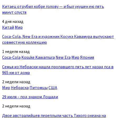
Китаец отрубил кобре голову — и был укушен ею пять
минут спустя
4 дня назад
Китай
Мир
Coca-Cola, New Era и художник Косукэ Кавамура выпускают
совместную коллекцию
1 неделя назад
Coca-Cola
Kosuke Kawamura
New Era
Мир
Япония
Семья из Небраски нашла пропавшего пять лет назад пса в
965 км от дома
2 недели назад
Мир
Небраска
Питомцы
США
29 июля – под знаком Лошади
2 недели назад
Двое австралийцев переплыли часть Тихого океана на