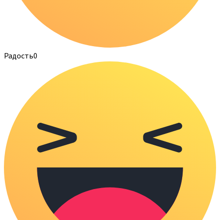
Радость
0