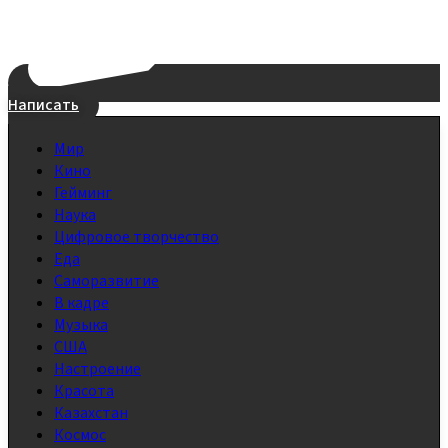
Написать
Мир
Кино
Гейминг
Наука
Цифровое творчество
Еда
Саморазвитие
В кадре
Музыка
США
Настроение
Красота
Казахстан
Космос