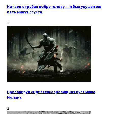
Китаец отрубил кобре голову — и был укушен ею
пять минут спустя
1
Препарируя «Одиссею»: зрелищная пустышка
Нолана
2