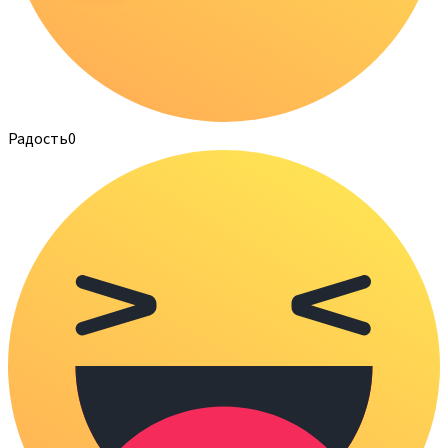
Радость
0