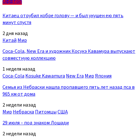
Оффтоп
Китаец отрубил кобре голову — и был укушен ею пять
минут спустя
2 дня назад
Китай
Мир
Coca-Cola, New Era и художник Косукэ Кавамура выпускают
совместную коллекцию
1 неделя назад
Coca-Cola
Kosuke Kawamura
New Era
Мир
Япония
Семья из Небраски нашла пропавшего пять лет назад пса в
965 км от дома
2 недели назад
Мир
Небраска
Питомцы
США
29 июля – под знаком Лошади
2 недели назад