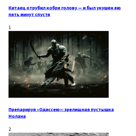
Китаец отрубил кобре голову — и был укушен ею
пять минут спустя
1
Препарируя «Одиссею»: зрелищная пустышка
Нолана
2