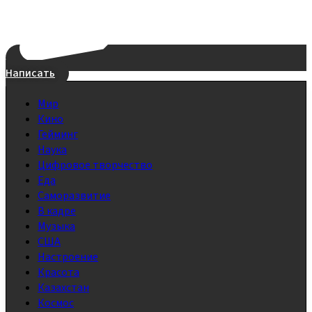
Написать
Мир
Кино
Гейминг
Наука
Цифровое творчество
Еда
Саморазвитие
В кадре
Музыка
США
Настроение
Красота
Казахстан
Космос