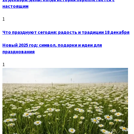
настоящим
1
Что празднуют сегодня: радость и традиции 18 декабря
Новый 2025 год: символ, подарки и идеи для
празднования
1