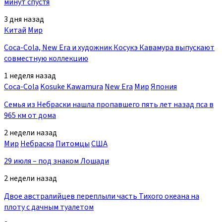
минут спустя
3 дня назад
Китай
Мир
Coca-Cola, New Era и художник Косукэ Кавамура выпускают
совместную коллекцию
1 неделя назад
Coca-Cola
Kosuke Kawamura
New Era
Мир
Япония
Семья из Небраски нашла пропавшего пять лет назад пса в
965 км от дома
2 недели назад
Мир
Небраска
Питомцы
США
29 июля – под знаком Лошади
2 недели назад
Двое австралийцев переплыли часть Тихого океана на
плоту с дачным туалетом