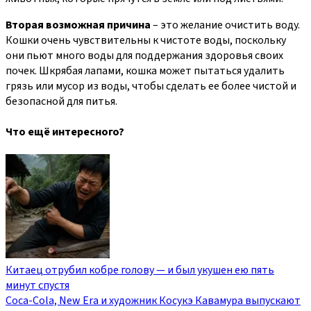
Вторая возможная причина
– это желание очистить воду.
Кошки очень чувствительны к чистоте воды, поскольку
они пьют много воды для поддержания здоровья своих
почек. Шкрябая лапами, кошка может пытаться удалить
грязь или мусор из воды, чтобы сделать ее более чистой и
безопасной для питья.
Что ещё интересного?
Китаец отрубил кобре голову — и был укушен ею пять
минут спустя
Coca-Cola, New Era и художник Косукэ Кавамура выпускают