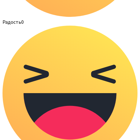
Радость
0