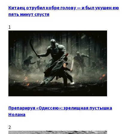
Китаец отрубил кобре голову — и был укушен ею
пять минут спустя
1
Препарируя «Одиссею»: зрелищная пустышка
Нолана
2