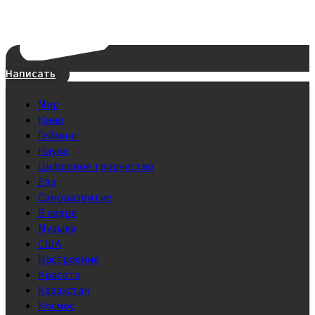
Написать
Мир
Кино
Гейминг
Наука
Цифровое творчество
Еда
Саморазвитие
В кадре
Музыка
США
Настроение
Красота
Казахстан
Космос