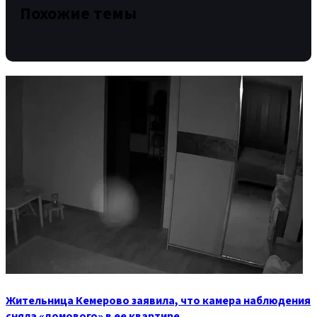
Похожие темы
Жительница Кемерово заявила, что камера наблюдения
сняла «домового» в ее квартире