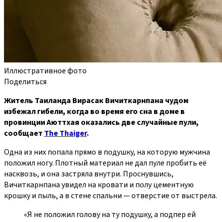
Иллюстративное фото
Поделиться
Житель Таиланда Вирасак Вичиткарнпана чудом
избежал гибели, когда во время его сна в доме в
провинции Аюттхая оказались две случайные пули,
сообщает
The Thaiger
.
Одна из них попала прямо в подушку, на которую мужчина
положил ногу. Плотный материал не дал пуле пробить её
насквозь, и она застряла внутри. Проснувшись,
Вичиткарнпана увидел на кровати и полу цементную
крошку и пыль, а в стене спальни — отверстие от выстрела.
«Я не положил голову на ту подушку, а подпер ей