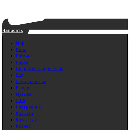
Написать
Мир
Кино
Гейминг
Наука
Цифровое творчество
Еда
Саморазвитие
В кадре
Музыка
США
Настроение
Красота
Казахстан
Космос