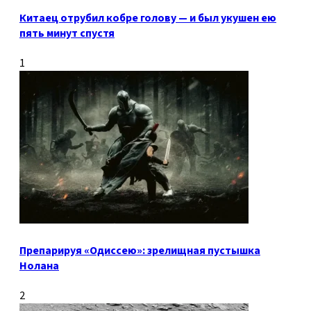
Китаец отрубил кобре голову — и был укушен ею
пять минут спустя
1
Препарируя «Одиссею»: зрелищная пустышка
Нолана
2