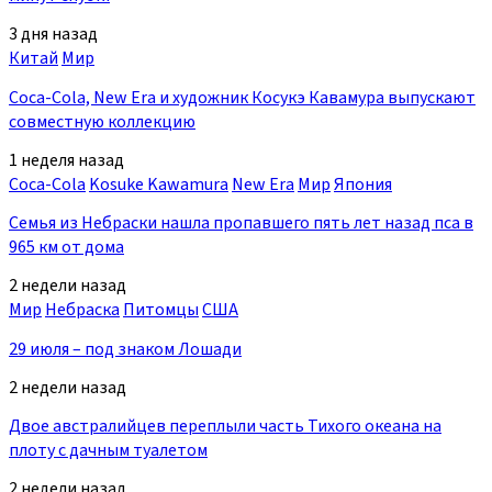
3 дня назад
Китай
Мир
Coca-Cola, New Era и художник Косукэ Кавамура выпускают
совместную коллекцию
1 неделя назад
Coca-Cola
Kosuke Kawamura
New Era
Мир
Япония
Семья из Небраски нашла пропавшего пять лет назад пса в
965 км от дома
2 недели назад
Мир
Небраска
Питомцы
США
29 июля – под знаком Лошади
2 недели назад
Двое австралийцев переплыли часть Тихого океана на
плоту с дачным туалетом
2 недели назад