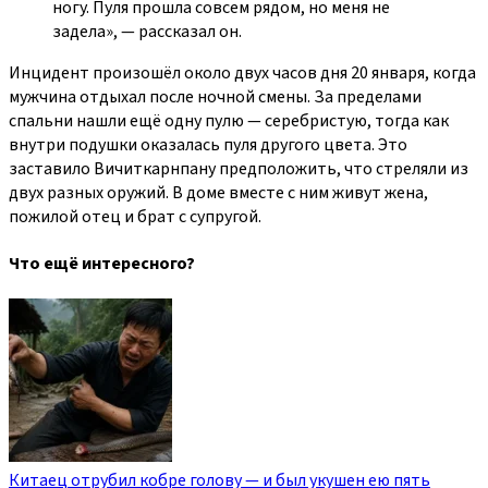
ногу. Пуля прошла совсем рядом, но меня не
задела», — рассказал он.
Инцидент произошёл около двух часов дня 20 января, когда
мужчина отдыхал после ночной смены. За пределами
спальни нашли ещё одну пулю — серебристую, тогда как
внутри подушки оказалась пуля другого цвета. Это
заставило Вичиткарнпану предположить, что стреляли из
двух разных оружий. В доме вместе с ним живут жена,
пожилой отец и брат с супругой.
Что ещё интересного?
Китаец отрубил кобре голову — и был укушен ею пять