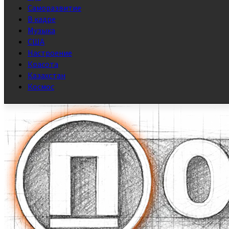
Саморазвитие
В кадре
Музыка
США
Настроение
Красота
Казахстан
Космос