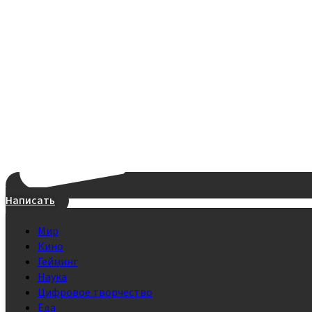
Написать
Мир
Кино
Гейминг
Наука
Цифровое творчество
Еда