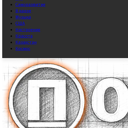
Саморазвитие
В кадре
Музыка
США
Настроение
Красота
Казахстан
Космос