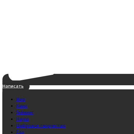
Написать
Мир
Кино
Гейминг
Наука
Цифровое творчество
Еда